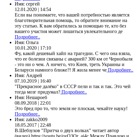
Имя:
сергей
12.01.2020 | 14:54
Если вы понимаете, что вашей потребностью является
благотворительная помощь, то обратите внимание на
эту статью. К вам обратились за помощью те, кто без
вашего участия может лишиться увлекательного де
Подробнее..
Имя:
Ольга
10.01.2020 | 17:10
Фу, какой дешевый хайп на трагедии. С чего она взяла,
что ее болезни связаны с аварией? 300 км от Чернобыля
- это ни о чем. А ничего, что Киев, треть Украины и
Беларуси намного ближе?! Я жила менее че
Подробнее..
Имя:
Андрей
07.10.2019 | 16:40
"Прекрасное далёко" в СССР пели и так и так. Это чей
тогда мозг придумал?
Подробнее..
Имя:
Нешароеб
08.09.2018 | 22:01
Это бред про то, что земля не плоская, чекайте науку!
Подробнее..
Имя:
zakko2009
18.05.2017 | 22:48
В.Шебзухов "Притча о двух волках" читает автор
(видео) https://youtu.be/oyO3Qr_ai4c Между Правдою и