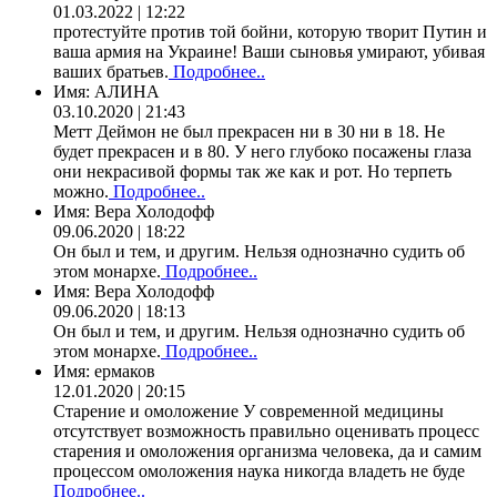
01.03.2022 | 12:22
протестуйте против той бойни, которую творит Путин и
ваша армия на Украине! Ваши сыновья умирают, убивая
ваших братьев.
Подробнее..
Имя:
АЛИНА
03.10.2020 | 21:43
Метт Деймон не был прекрасен ни в 30 ни в 18. Не
будет прекрасен и в 80. У него глубоко посажены глаза
они некрасивой формы так же как и рот. Но терпеть
можно.
Подробнее..
Имя:
Вера Холодофф
09.06.2020 | 18:22
Он был и тем, и другим. Нельзя однозначно судить об
этом монархе.
Подробнее..
Имя:
Вера Холодофф
09.06.2020 | 18:13
Он был и тем, и другим. Нельзя однозначно судить об
этом монархе.
Подробнее..
Имя:
ермаков
12.01.2020 | 20:15
Старение и омоложение У современной медицины
отсутствует возможность правильно оценивать процесс
старения и омоложения организма человека, да и самим
процессом омоложения наука никогда владеть не буде
Подробнее..