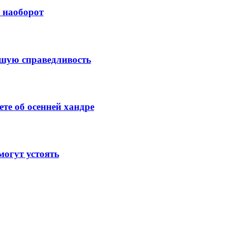
й наоборот
ысшую справедливость
те об осенней хандре
огут устоять