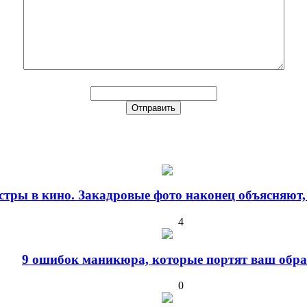
стры в кино. Закадровые фото наконец объясняют,
4
9 ошибок маникюра, которые портят ваш обра
0