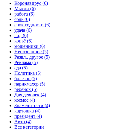
Коронавирус (6)
Мысли (6)
работа (6)
соль (6)
срок годности (6)
удача (6)
гид (6)
копьё (6)
мошенники (6)
Непознанное (5)
Развл., другое (5)
Реклама (5)
еда (5)
Политика (5)
болезнь (5)
парикмахер (5)
ребенок (5)
Для девочек (4)
космос (4)
Знаменитости (4)
картошка (4)
президент (4)
Авто (4)
Все категории