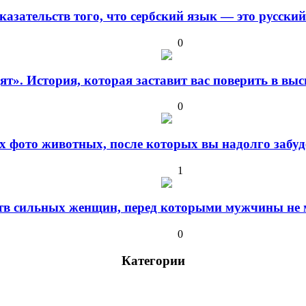
оказательств того, что сербский язык — это русски
0
дят». История, которая заставит вас поверить в в
0
 фото животных, после которых вы надолго забуде
1
ств сильных женщин, перед которыми мужчины не м
0
Категории