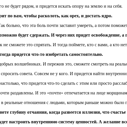
о не будет рядом, и придется искать опору на землю и на себя.
рит по вам, чтобы расколоть, как орех, и достать ядро.
Так больно, что эта боль почти заставит умереть, а потом поможе
возможно будет сдержать. И через них придет освобождение, а
не сможете это спрятать. И тогда поймете, кто с вами, а кто нет
 тогда придется что-то изобретать самостоятельно.
и добрых волшебниках. И пережив это, сможете смотреть на реал
т спросить совета. Совсем не у кого. И придется найти внутренни
астолько, что придется что-то сделать с этим или просто рассла
 почти раздавлены. И это «почти» отпечатается на лице морщина
ать в реальные отношения с людьми, которым раньше можно было п
гнете глубину отчаяния, когда развеется иллюзия, что счастье 
 будет настроить внутреннюю систему ценностей. А желание в