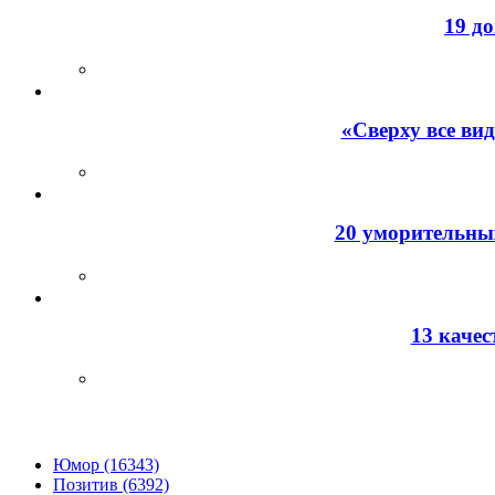
19 д
«Сверху все ви
20 уморительных
13 каче
Юмор (16343)
Позитив (6392)