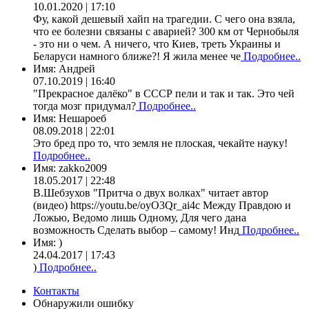
10.01.2020 | 17:10
Фу, какой дешевый хайп на трагедии. С чего она взяла,
что ее болезни связаны с аварией? 300 км от Чернобыля
- это ни о чем. А ничего, что Киев, треть Украины и
Беларуси намного ближе?! Я жила менее че
Подробнее..
Имя:
Андрей
07.10.2019 | 16:40
"Прекрасное далёко" в СССР пели и так и так. Это чей
тогда мозг придумал?
Подробнее..
Имя:
Нешароеб
08.09.2018 | 22:01
Это бред про то, что земля не плоская, чекайте науку!
Подробнее..
Имя:
zakko2009
18.05.2017 | 22:48
В.Шебзухов "Притча о двух волках" читает автор
(видео) https://youtu.be/oyO3Qr_ai4c Между Правдою и
Ложью, Ведомо лишь Одному, Для чего дана
возможность Сделать выбор – самому! Инд
Подробнее..
Имя:
)
24.04.2017 | 17:43
)
Подробнее..
Контакты
Обнаружили ошибку