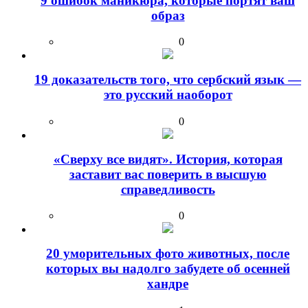
9 ошибок маникюра, которые портят ваш
образ
0
19 доказательств того, что сербский язык —
это русский наоборот
0
«Сверху все видят». История, которая
заставит вас поверить в высшую
справедливость
0
20 уморительных фото животных, после
которых вы надолго забудете об осенней
хандре