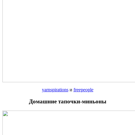
yarnspirations
и
freepeople
Домашние тапочки-миньоны