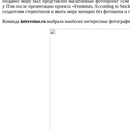
Недавно миру был представлен масштабный фотопроект Пэм Г
у Пэм после презентации проекта «Feminism, According to Sto
создателям стереотипов и явить миру женщин без фотошопа и п
Команда
interestno.ru
выбрала наиболее интересные фотографии