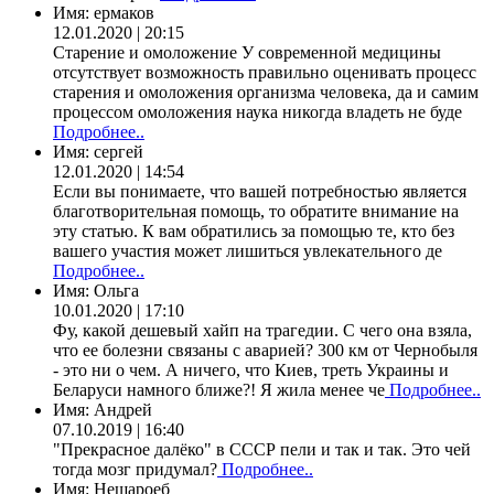
Имя:
ермаков
12.01.2020 | 20:15
Старение и омоложение У современной медицины
отсутствует возможность правильно оценивать процесс
старения и омоложения организма человека, да и самим
процессом омоложения наука никогда владеть не буде
Подробнее..
Имя:
сергей
12.01.2020 | 14:54
Если вы понимаете, что вашей потребностью является
благотворительная помощь, то обратите внимание на
эту статью. К вам обратились за помощью те, кто без
вашего участия может лишиться увлекательного де
Подробнее..
Имя:
Ольга
10.01.2020 | 17:10
Фу, какой дешевый хайп на трагедии. С чего она взяла,
что ее болезни связаны с аварией? 300 км от Чернобыля
- это ни о чем. А ничего, что Киев, треть Украины и
Беларуси намного ближе?! Я жила менее че
Подробнее..
Имя:
Андрей
07.10.2019 | 16:40
"Прекрасное далёко" в СССР пели и так и так. Это чей
тогда мозг придумал?
Подробнее..
Имя:
Нешароеб