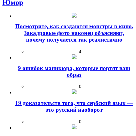
Юмор
Посмотрите, как создаются монстры в кино.
Закадровые фото наконец объясняют,
почему получается так реалистично
4
9 ошибок маникюра, которые портят ваш
образ
0
19 доказательств того, что сербский язык —
это русский наоборот
0