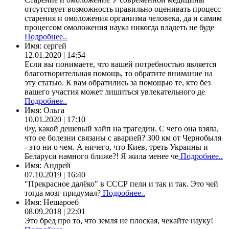
отсутствует возможность правильно оценивать процесс
старения и омоложения организма человека, да и самим
процессом омоложения наука никогда владеть не буде
Подробнее..
Имя:
сергей
12.01.2020 | 14:54
Если вы понимаете, что вашей потребностью является
благотворительная помощь, то обратите внимание на
эту статью. К вам обратились за помощью те, кто без
вашего участия может лишиться увлекательного де
Подробнее..
Имя:
Ольга
10.01.2020 | 17:10
Фу, какой дешевый хайп на трагедии. С чего она взяла,
что ее болезни связаны с аварией? 300 км от Чернобыля
- это ни о чем. А ничего, что Киев, треть Украины и
Беларуси намного ближе?! Я жила менее че
Подробнее..
Имя:
Андрей
07.10.2019 | 16:40
"Прекрасное далёко" в СССР пели и так и так. Это чей
тогда мозг придумал?
Подробнее..
Имя:
Нешароеб
08.09.2018 | 22:01
Это бред про то, что земля не плоская, чекайте науку!