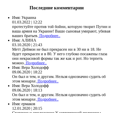
Последние комментарии
Имя:
Украина
01.03.2022 | 12:22
протестуйте против той бойни, которую творит Путин и
ваша армия на Украине! Ваши сыновья умирают, убивая
ваших братьев.
Подробнее..
Имя:
АЛИНА
03.10.2020 | 21:43
Метт Деймон не был прекрасен ни в 30 ни в 18. Не
будет прекрасен и в 80. У него глубоко посажены глаза
они некрасивой формы так же как и рот. Но терпеть
можно.
Подробнее..
Имя:
Вера Холодофф
09.06.2020 | 18:22
Он был и тем, и другим. Нельзя однозначно судить об
этом монархе.
Подробнее..
Имя:
Вера Холодофф
09.06.2020 | 18:13
Он был и тем, и другим. Нельзя однозначно судить об
этом монархе.
Подробнее..
Имя:
ермаков
12.01.2020 | 20:15
Старение и омоложение У современной медицины