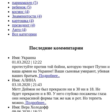
парикмахер (5)
ребенок (5)
космос (4)
Знаменитости (4)
картошка (4)
президент (4)
Авто (4)
Все категории
Последние комментарии
Имя:
Украина
01.03.2022 | 12:22
протестуйте против той бойни, которую творит Путин и
ваша армия на Украине! Ваши сыновья умирают, убивая
ваших братьев.
Подробнее..
Имя:
АЛИНА
03.10.2020 | 21:43
Метт Деймон не был прекрасен ни в 30 ни в 18. Не
будет прекрасен и в 80. У него глубоко посажены глаза
они некрасивой формы так же как и рот. Но терпеть
можно.
Подробнее..
Имя:
Вера Холодофф
09.06.2020 | 18:22