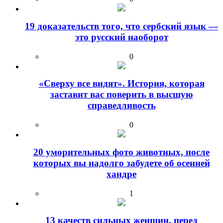
19 доказательств того, что сербский язык —
это русский наоборот
0
«Сверху все видят». История, которая
заставит вас поверить в высшую
справедливость
0
20 уморительных фото животных, после
которых вы надолго забудете об осенней
хандре
1
13 качеств сильных женщин, перед