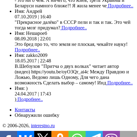
- это ни о чем. А ничего, что Киев, треть Украины и
Беларуси намного ближе?! Я жила менее че
Подробнее..
Имя:
Андрей
07.10.2019 | 16:40
"Прекрасное далёко" в СССР пели и так и так. Это чей
тогда мозг придумал?
Подробнее..
Имя:
Нешароеб
08.09.2018 | 22:01
Это бред про то, что земля не плоская, чекайте науку!
Подробнее..
Имя:
zakko2009
18.05.2017 | 22:48
В.Шебзухов "Притча о двух волках" читает автор
(видео) https://youtu.be/oyO3Qr_ai4c Между Правдою и
Ложью, Ведомо лишь Одному, Для чего дана
возможность Сделать выбор – самому! Инд
Подробнее..
Имя:
)
24.04.2017 | 17:43
)
Подробнее..
Контакты
Обнаружили ошибку
© 2006-2026,
interestno.ru