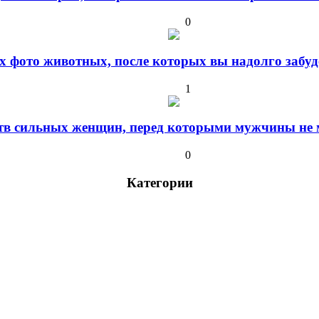
0
 фото животных, после которых вы надолго забуде
1
ств сильных женщин, перед которыми мужчины не м
0
Категории