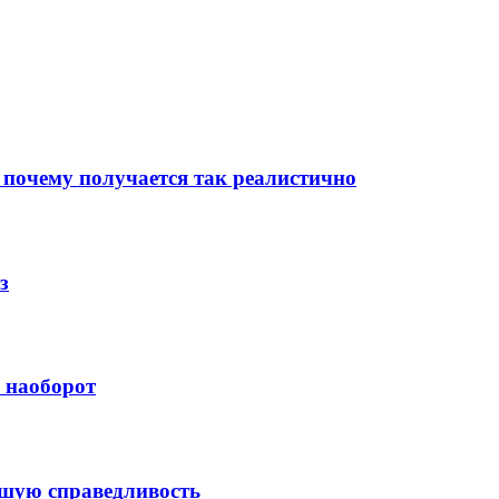
 почему получается так реалистично
з
й наоборот
ысшую справедливость