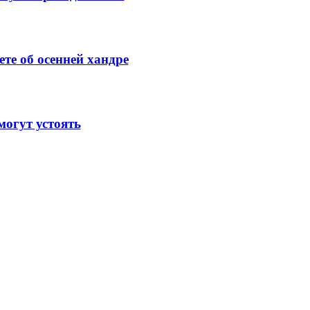
те об осенней хандре
огут устоять