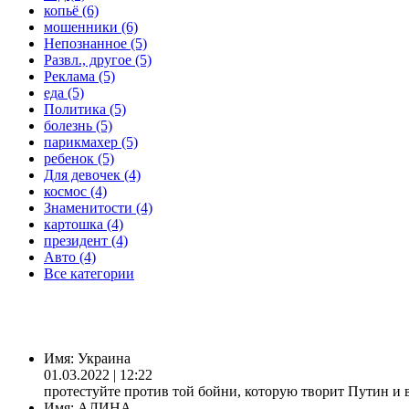
копьё (6)
мошенники (6)
Непознанное (5)
Развл., другое (5)
Реклама (5)
еда (5)
Политика (5)
болезнь (5)
парикмахер (5)
ребенок (5)
Для девочек (4)
космос (4)
Знаменитости (4)
картошка (4)
президент (4)
Авто (4)
Все категории
Имя:
Украина
01.03.2022 | 12:22
протестуйте против той бойни, которую творит Путин и 
Имя:
АЛИНА