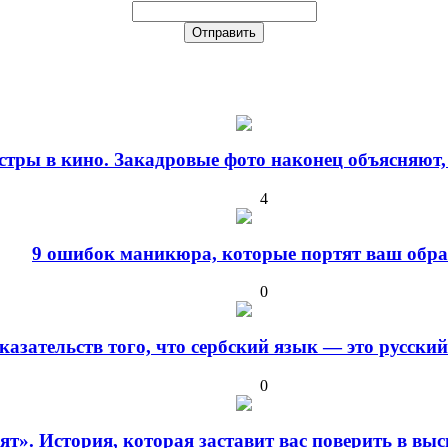
стры в кино. Закадровые фото наконец объясняют,
4
9 ошибок маникюра, которые портят ваш обра
0
оказательств того, что сербский язык — это русски
0
дят». История, которая заставит вас поверить в в