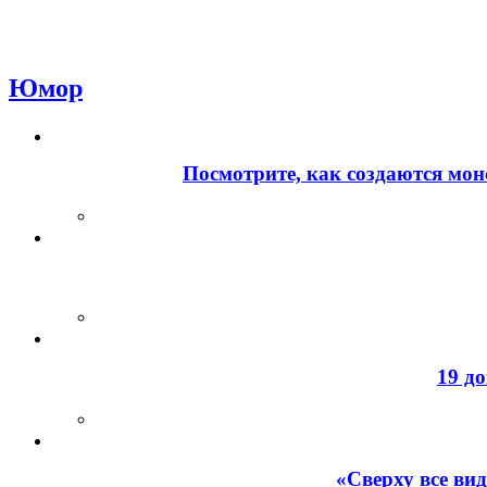
Юмор
Посмотрите, как создаются мон
19 д
«Сверху все ви