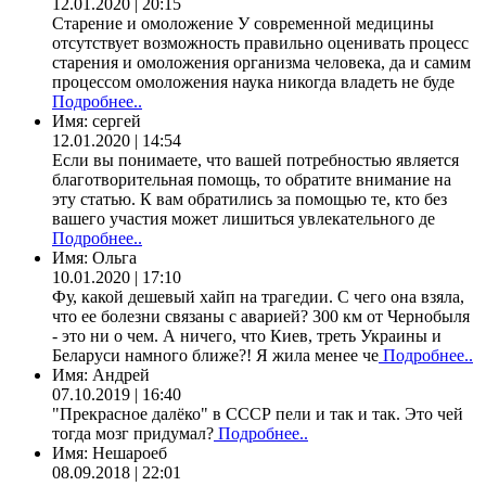
12.01.2020 | 20:15
Старение и омоложение У современной медицины
отсутствует возможность правильно оценивать процесс
старения и омоложения организма человека, да и самим
процессом омоложения наука никогда владеть не буде
Подробнее..
Имя:
сергей
12.01.2020 | 14:54
Если вы понимаете, что вашей потребностью является
благотворительная помощь, то обратите внимание на
эту статью. К вам обратились за помощью те, кто без
вашего участия может лишиться увлекательного де
Подробнее..
Имя:
Ольга
10.01.2020 | 17:10
Фу, какой дешевый хайп на трагедии. С чего она взяла,
что ее болезни связаны с аварией? 300 км от Чернобыля
- это ни о чем. А ничего, что Киев, треть Украины и
Беларуси намного ближе?! Я жила менее че
Подробнее..
Имя:
Андрей
07.10.2019 | 16:40
"Прекрасное далёко" в СССР пели и так и так. Это чей
тогда мозг придумал?
Подробнее..
Имя:
Нешароеб
08.09.2018 | 22:01