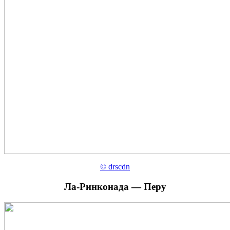
© drscdn
Ла-Ринконада — Перу