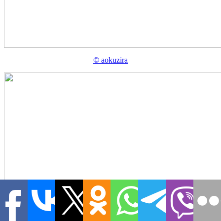
©
aokuzira