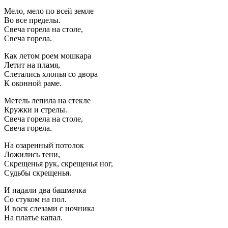
Мело, мело по всей земле
Во все пределы.
Свеча горела на столе,
Свеча горела.
Как летом роем мошкара
Летит на пламя,
Слетались хлопья со двора
К оконной раме.
Метель лепила на стекле
Кружки и стрелы.
Свеча горела на столе,
Свеча горела.
На озаренный потолок
Ложились тени,
Скрещенья рук, скрещенья ног,
Судьбы скрещенья.
И падали два башмачка
Со стуком на пол.
И воск слезами с ночника
На платье капал.