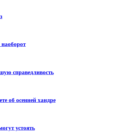
з
й наоборот
ысшую справедливость
те об осенней хандре
огут устоять