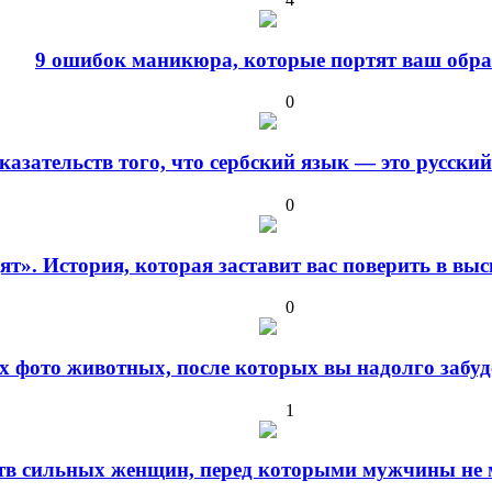
9 ошибок маникюра, которые портят ваш обра
0
оказательств того, что сербский язык — это русски
0
дят». История, которая заставит вас поверить в в
0
 фото животных, после которых вы надолго забуде
1
ств сильных женщин, перед которыми мужчины не м