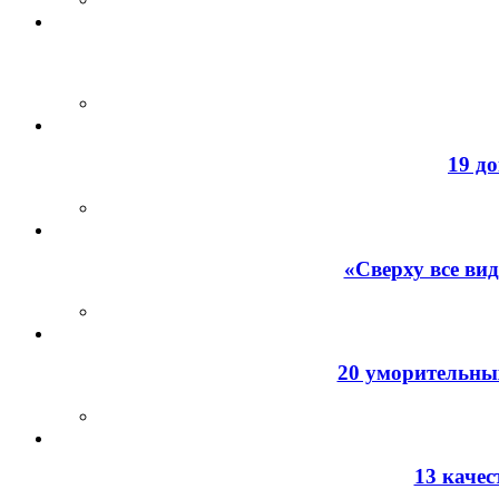
19 д
«Сверху все ви
20 уморительных
13 каче