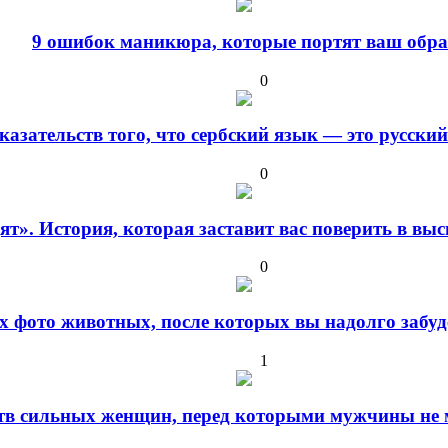
9 ошибок маникюра, которые портят ваш обра
0
оказательств того, что сербский язык — это русски
0
дят». История, которая заставит вас поверить в в
0
 фото животных, после которых вы надолго забуде
1
ств сильных женщин, перед которыми мужчины не м