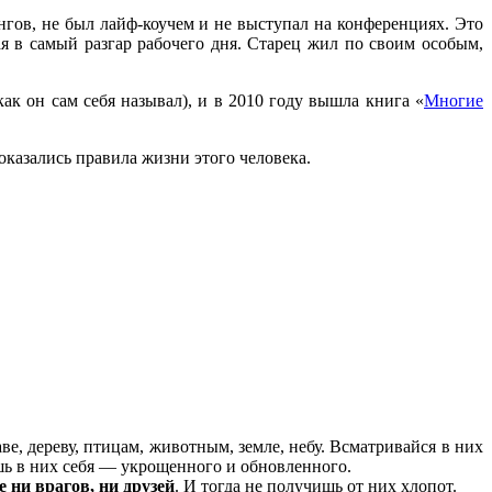
в, не был лайф-коучем и не выступал на конференциях. Это
ая в самый разгар рабочего дня. Старец жил по своим особым,
к он сам себя называл), и в 2010 году вышла книга «
Многие
казались правила жизни этого человека.
ве, дереву, птицам, животным, земле, небу. Всматривайся в них
шь в них себя — укрощенного и обновленного.
е ни врагов, ни друзей
. И тогда не получишь от них хлопот.