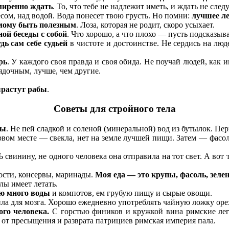
миренно ждать
. То, что тебе не надлежит иметь, и ждать не след
есом, над водой. Вода понесет твою грусть. Но помни:
лучшее ле
мому быть полезным
. Лоза, которая не родит, скоро усыхает.
ой беседы с собой
. Что хорошо, а что плохо — пусть подсказыва
дь сам себе судьей
в чистоте и достоинстве. Не сердись на лю
рь
. У каждого своя правда и своя обида. Не поучай людей, как и
ядочным, лучше, чем другие.
растут рабы
.
Советы для стройного тела
ды
. Не пей сладкой и соленой (минеральной) вод из бутылок. Перв
рвом месте — свекла, нет на земле лучшей пищи. Затем — фасоль,
 свинину, не одного человека она отправила на тот свет. А вот 
дости, консервы, маринады.
Моя еда — это крупы, фасоль, зеле
лы имеет летать.
ью много воды
и компотов, ем грубую пищу и сырые овощи.
ила для мозга. Хорошо ежедневно употреблять чайную ложку оре
ого человека.
С горстью фиников и кружкой вина римские лег
 от пресыщения и разврата патрициев римская империя пала.