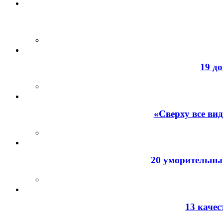
19 д
«Сверху все ви
20 уморительных
13 каче