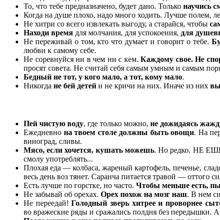
То, что тебе предназначено, будет дано. Только
научись с
Когда на душе плохо, надо много ходить. Лучше полем, л
Не хитри со всего извлекать выгоду, а старайся, чтобы
са
Находи время
для молчания, для успокоения,
для душевн
Не переживай о том, кто что думает и говорит о тебе.
Бу
любви к самому себе.
Не соревнуйся ни в чем ни с кем.
Каждому свое. Не спо
просят совета. Не считай себя самым умным и самым пор
Бедный не тот, у кого мало, а тот, кому мало
.
Никогда
не бей детей
и не кричи на них. Иначе из них
вы
Пей чистую воду
, где только можно,
не дожидаясь жаж
Ежедневно
на твоем столе должны быть овощи
. На пе
виноград, сливы.
Мясо, если хочется, кушать можешь
. Но редко. НЕ ЕШЬ
смолу употреблять...
Плохая еда — колбаса, жареный картофель, печенье, сла
весь день воз тянет. Саранча питается травой — оттого си
Есть лучше по горстке, но часто.
Чтобы меньше есть, п
Не забывай об орехах.
Орех похож на мозг наш
. В нем с
Не переедай!
Голодный зверь хитрее и проворнее сыт
во вражеские ряды и сражались полдня без передышки. А