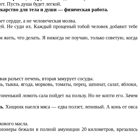
ует. Пусть душа будет легкой.
карство для тела и души — физическая работа.
ет сердце, а не человеческая молва.
дей. Не суди их. Каждый прощеный тобой человек добавит тебе
м жить, что делать. Я никогда не поучаю, только советую, когда
ая разъест печень, вторая замурует сосуды.
 тыква, ягода, морковь, томаты, перец, шпинат, салат, яблоки,
тоненький ломоть сала пойдет на пользу. Но не копти его. Зачем
нь
. Хищник наелся мяса — едва ползет, ленивый. А конь от овса
хового масла.
ионеры бежали в полной амуниции 20 километров, врезались