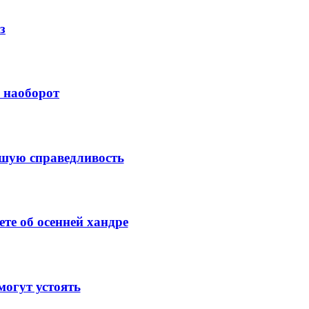
з
й наоборот
ысшую справедливость
те об осенней хандре
огут устоять