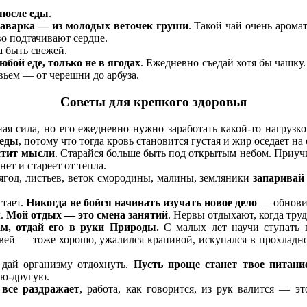
 после еды
.
аварка — из молодых веточек груши
. Такой чай очень аром
во подтачивают сердце.
 быть свежей.
бой еде, только не в ягодах
. Ежедневно съедай хотя бы чашку. 
вьем — от черешни до арбуза.
Советы для крепкого здоровья
ая сила, но его ежедневно нужно заработать какой-то нагрузк
 еды
, потому что тогда кровь становится густая и жир оседает на 
истит мысли
. Старайся больше быть под открытым небом. Приуч
нет и стареет от тепла.
 ягод, листьев, веток смородины, малины, земляники
запаривай
стает.
Никогда не бойся начинать изучать новое дело
— обнови
л.
Мой отдых — это смена занятий
. Нервы отдыхают, когда труд
м, отдай его в руки Природы.
С малых лет научи ступать п
авей — тоже хорошо, ужалился крапивой, искупался в прохладно
о дай организму отдохнуть.
Пусть проще станет твое питани
лю-другую.
 все раздражает
, работа, как говорится, из рук валится — э