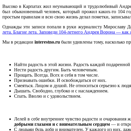
Высоко в Карпатах жил неунывающий и трудолюбивый Андрей
был обыкновенный человек, который прожил каких-то 104 года
простым правилам и всю свою жизнь делал пометки, записывал
Однажды эти записи попали в руки журналисту Мирославу Доч
лета. Благие лета. Заповеди 104-летнего Андрея Ворона — как 
Мы в редакции
interestno.ru
были удивлены тому, насколько пр
Найти радость в этой жизни. Радость каждой подаренной
Нести радость другим. Быть человечным.
Прощать. Всегда. Всех и себя в том числе.
Признавать ошибки. И освобождаться от них.
Смеяться. Лицом и душой. Не относиться серьезно к людям
Дышать. Свободно, глубоко и с наслаждением.
Спать. Вволю и с удовольствием.
Лелей в себе внутреннее чувство радости и очарования ж
добрыми глазами и с внимательным сердцем
— и откро
С людьми будь добр и внимателен. У каждого из них, даж