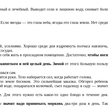
атный и лечебный. Выводит соли и лишнюю воду, снимает боли
Если звезды — это глаза неба, ягоды-это глаза земли. Нет среди
ой, усилиями. Хорошо среди дня вздремнуть полчаса навзничь,
сосудах.
и себя жить в прохладном помещении. Достаточно,
чтобы ноги
 кипятком и пей целый день. Зимой
от этого большую пользу
шься сам.
ятся руки. Тело набирается сил, когда работает голова.
о земле босиком. Это сильнейшая закалка. Обгорел ребенок
й воде, поцарапался колючкой, съел падалицу в саду — значит
е
. Для этого нужно есть какое-то одно блюдо в течение дня.
то
значит надо принимать морковь
два-три раза в день. Так