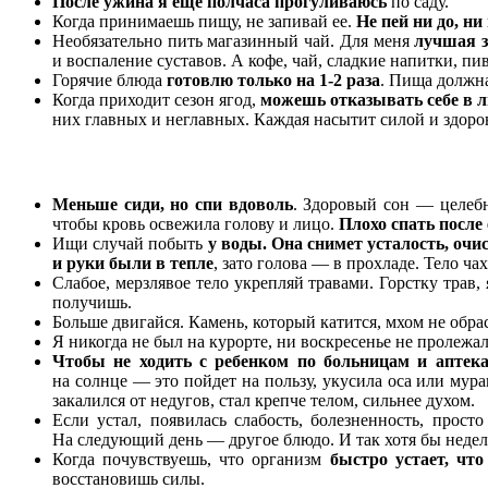
После ужина я еще полчаса прогуливаюсь
по саду.
Когда принимаешь пищу, не запивай ее.
Не пей ни до, ни
Необязательно пить магазинный чай. Для меня
лучшая з
и воспаление суставов. А кофе, чай, сладкие напитки, пи
Горячие блюда
готовлю только на 1-2 раза
. Пища должна
Когда приходит сезон ягод,
можешь отказывать себе в лю
них главных и неглавных. Каждая насытит силой и здоро
Меньше сиди, но спи вдоволь
. Здоровый сон — целебн
чтобы кровь освежила голову и лицо.
Плохо спать после
Ищи случай побыть
у воды. Она снимет усталость, оч
и руки были в тепле
, зато голова — в прохладе. Тело чах
Слабое, мерзлявое тело укрепляй травами. Горстку трав,
получишь.
Больше двигайся. Камень, который катится, мхом не обра
Я никогда не был на курорте, ни воскресенье не пролежа
Чтобы не ходить с ребенком по больницам и аптека
на солнце — это пойдет на пользу, укусила оса или мур
закалился от недугов, стал крепче телом, сильнее духом.
Если устал, появилась слабость, болезненность, прост
На следующий день — другое блюдо. И так хотя бы неде
Когда почувствуешь, что организм
быстро устает, что
восстановишь силы.