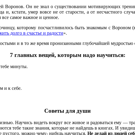
 Воронов. Он не знал о существовании мотивирующих тренинго
 и, кстати, умер вовсе не от старости, а от несчастного случ
 все самое важное и ценное.
инцу, которому посчастливилось быть знакомым с Вороном (ка
жить долго в счастье и радости
».
остыми и в то же время пронизанными глубочайшей мудростью о
7 главных вещей, которым надо научиться:
 тебе минуты.
 и к себе.
Советы для души
изнью. Научись видеть вокруг все живое и радоваться ему — тра
ются тебе такие знания, которые не найдешь в книгах. И увиди
е пустого, можно чему- нибудь научиться.
Не делай из людей себ