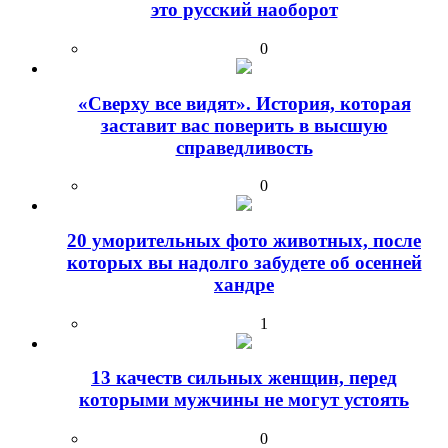
это русский наоборот
0
«Сверху все видят». История, которая
заставит вас поверить в высшую
справедливость
0
20 уморительных фото животных, после
которых вы надолго забудете об осенней
хандре
1
13 качеств сильных женщин, перед
которыми мужчины не могут устоять
0