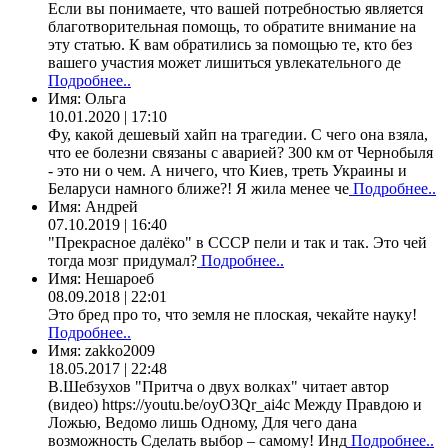
Если вы понимаете, что вашей потребностью является
благотворительная помощь, то обратите внимание на
эту статью. К вам обратились за помощью те, кто без
вашего участия может лишиться увлекательного де
Подробнее..
Имя:
Ольга
10.01.2020 | 17:10
Фу, какой дешевый хайп на трагедии. С чего она взяла,
что ее болезни связаны с аварией? 300 км от Чернобыля
- это ни о чем. А ничего, что Киев, треть Украины и
Беларуси намного ближе?! Я жила менее че
Подробнее..
Имя:
Андрей
07.10.2019 | 16:40
"Прекрасное далёко" в СССР пели и так и так. Это чей
тогда мозг придумал?
Подробнее..
Имя:
Нешароеб
08.09.2018 | 22:01
Это бред про то, что земля не плоская, чекайте науку!
Подробнее..
Имя:
zakko2009
18.05.2017 | 22:48
В.Шебзухов "Притча о двух волках" читает автор
(видео) https://youtu.be/oyO3Qr_ai4c Между Правдою и
Ложью, Ведомо лишь Одному, Для чего дана
возможность Сделать выбор – самому! Инд
Подробнее..