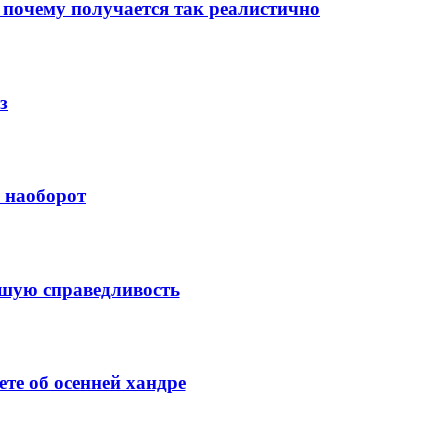
 почему получается так реалистично
з
й наоборот
ысшую справедливость
те об осенней хандре