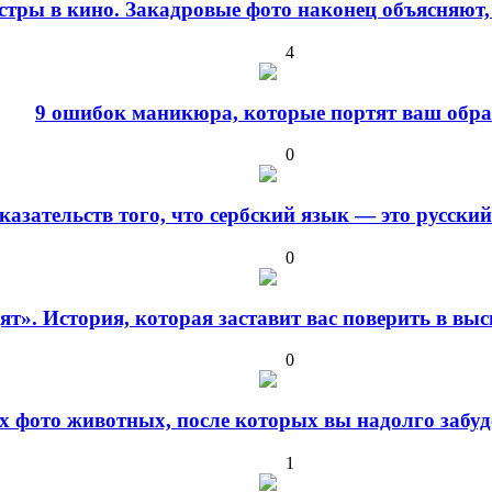
стры в кино. Закадровые фото наконец объясняют,
4
9 ошибок маникюра, которые портят ваш обра
0
оказательств того, что сербский язык — это русски
0
дят». История, которая заставит вас поверить в в
0
 фото животных, после которых вы надолго забуде
1