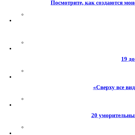
Посмотрите, как создаются мон
19 д
«Сверху все ви
20 уморительных