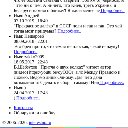
что ее болезни связаны с аварией? 300 км от Чернобыля
- это ни о чем. А ничего, что Киев, треть Украины и
Беларуси намного ближе?! Я жила менее че
Подробнее..
Имя:
Андрей
07.10.2019 | 16:40
"Прекрасное далёко" в СССР пели и так и так. Это чей
тогда мозг придумал?
Подробнее..
Имя:
Нешароеб
08.09.2018 | 22:01
Это бред про то, что земля не плоская, чекайте науку!
Подробнее..
Имя:
zakko2009
18.05.2017 | 22:48
В.Шебзухов "Притча о двух волках" читает автор
(видео) https://youtu.be/oyO3Qr_ai4c Между Правдою и
Ложью, Ведомо лишь Одному, Для чего дана
возможность Сделать выбор – самому! Инд
Подробнее..
Имя:
)
24.04.2017 | 17:43
)
Подробнее..
Контакты
Обнаружили ошибку
© 2006-2026,
interestno.ru