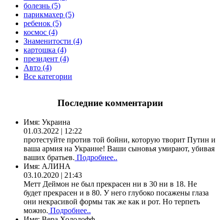
болезнь (5)
парикмахер (5)
ребенок (5)
космос (4)
Знаменитости (4)
картошка (4)
президент (4)
Авто (4)
Все категории
Последние комментарии
Имя:
Украина
01.03.2022 | 12:22
протестуйте против той бойни, которую творит Путин и
ваша армия на Украине! Ваши сыновья умирают, убивая
ваших братьев.
Подробнее..
Имя:
АЛИНА
03.10.2020 | 21:43
Метт Деймон не был прекрасен ни в 30 ни в 18. Не
будет прекрасен и в 80. У него глубоко посажены глаза
они некрасивой формы так же как и рот. Но терпеть
можно.
Подробнее..
Имя:
Вера Холодофф