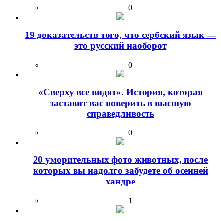
0
19 доказательств того, что сербский язык —
это русский наоборот
0
«Сверху все видят». История, которая
заставит вас поверить в высшую
справедливость
0
20 уморительных фото животных, после
которых вы надолго забудете об осенней
хандре
1