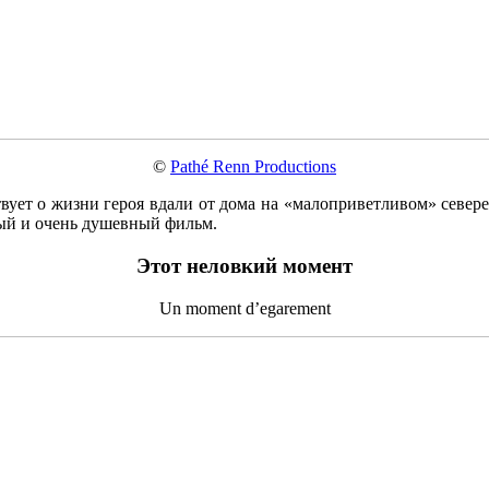
©
Pathé Renn Productions
ствует о жизни героя вдали от дома на «малоприветливом» север
ый и очень душевный фильм.
Этот неловкий момент
Un moment d’egarement