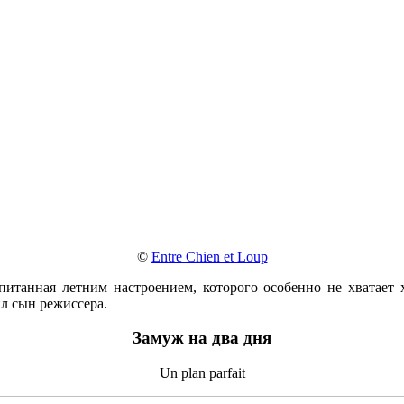
©
Entre Chien et Loup
ропитанная летним настроением, которого особенно не хватае
л сын режиссера.
Замуж на два дня
Un plan parfait