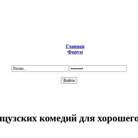
Главная
Форум
нцузских комедий для хорошего