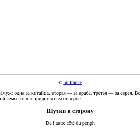
©
unifrance
уж: одна за китайца, вторая — за араба, третья — за еврея. Вся
й семье точно придется вам по душе.
Шутки в сторону
De l’autre côté du périph