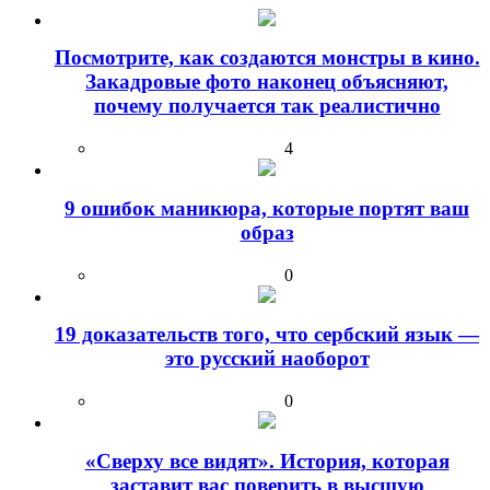
Посмотрите, как создаются монстры в кино.
Закадровые фото наконец объясняют,
почему получается так реалистично
4
9 ошибок маникюра, которые портят ваш
образ
0
19 доказательств того, что сербский язык —
это русский наоборот
0
«Сверху все видят». История, которая
заставит вас поверить в высшую