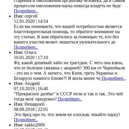
старения и омоложения организма человека, да и самим
процессом омоложения наука никогда владеть не буде
Подробнее..
Имя:
сергей
12.01.2020 | 14:54
Если вы понимаете, что вашей потребностью является
благотворительная помощь, то обратите внимание на
эту статью. К вам обратились за помощью те, кто без
вашего участия может лишиться увлекательного де
Подробнее..
Имя:
Ольга
10.01.2020 | 17:10
Фу, какой дешевый хайп на трагедии. С чего она взяла,
что ее болезни связаны с аварией? 300 км от Чернобыля
- это ни о чем. А ничего, что Киев, треть Украины и
Беларуси намного ближе?! Я жила менее че
Подробнее..
Имя:
Андрей
07.10.2019 | 16:40
"Прекрасное далёко" в СССР пели и так и так. Это чей
тогда мозг придумал?
Подробнее..
Имя:
Нешароеб
08.09.2018 | 22:01
Это бред про то, что земля не плоская, чекайте науку!
Подробнее..
Имя:
zakko2009