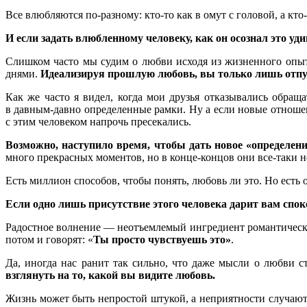
Все влюбляются по-разному: кто-то как в омут с головой, а кт
И если задать влюбленному человеку, как он осознал это уд
Слишком часто мы судим о любви исходя из жизненного опыт
днями.
Идеализируя прошлую любовь, вы только лишь отпу
Как же часто я видел, когда мои друзья отказывались обращ
в давным-давно определенные рамки. Ну а если новые отношен
с этим человеком напрочь пресекались.
Возможно, наступило время, чтобы дать новое
«
определен
много прекрасных моментов, но в конце-концов они все-таки н
Есть миллион способов, чтобы понять, любовь ли это. Но есть 
Если одно лишь присутствие этого человека дарит вам спок
Радостное волнение — неотъемлемый ингредиент романтической
потом и говорят: «
Ты просто чувствуешь это
»
.
Да, иногда нас ранит так сильно, что даже мысли о любви 
взглянуть на то, какой вы видите любовь.
Жизнь может быть непростой штукой, а неприятности случаются