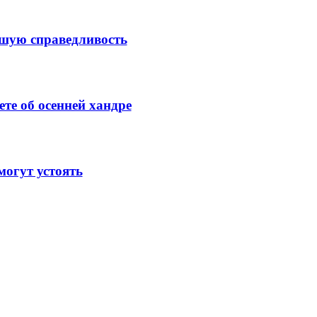
ысшую справедливость
те об осенней хандре
огут устоять