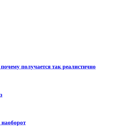
 почему получается так реалистично
з
й наоборот