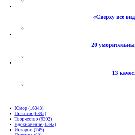
«Сверху все ви
20 уморительных
13 каче
Юмор (16343)
Позитив (6392)
Творчество (6392)
Вдохновение (6392)
Истории (745)