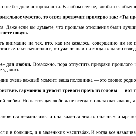
о-то не без доли осторожности. В любом случае, влюбиться обыч
ивительное чувство, то ответ прозвучит примерно так:
«
Ты про
а. Даже если вы думаете, что прошлые отношения были лучши
гнете новую.
ать внимание на тех, кто, как им казалось, совершенно им не
ия все-таки начинались, но уже не шли по когда-то давно изве
ие
»
для любви.
Возможно, пора отпустить призраки прошлого и
е удались.
один очень важный момент: ваша половинка — это словно родной 
ойствие, гармонию и уносит тревоги прочь из головы
—
вот 
 любви. Но настоящая любовь не всегда столь захватывающая. 
становятся невыносимы и она кажется чем-то опасным и мрач
 и в больших, и в маленьких масштабах. И когда все наваливает