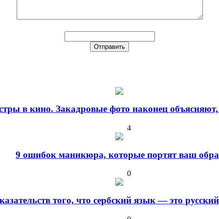
стры в кино. Закадровые фото наконец объясняют,
4
9 ошибок маникюра, которые портят ваш обра
0
оказательств того, что сербский язык — это русски