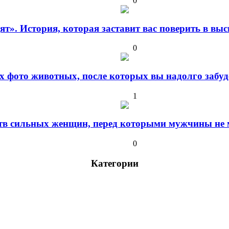
0
дят». История, которая заставит вас поверить в в
0
 фото животных, после которых вы надолго забуде
1
ств сильных женщин, перед которыми мужчины не м
0
Категории