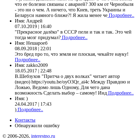
что ее болезни связаны с аварией? 300 км от Чернобыля
- это ни о чем. А ничего, что Киев, треть Украины и
Беларуси намного ближе?! Я жила менее че
Подробнее..
Имя:
Андрей
07.10.2019 | 16:40
"Прекрасное далёко" в СССР пели и так и так. Это чей
тогда мозг придумал?
Подробнее..
Имя:
Нешароеб
08.09.2018 | 22:01
Это бред про то, что земля не плоская, чекайте науку!
Подробнее..
Имя:
zakko2009
18.05.2017 | 22:48
В.Шебзухов "Притча о двух волках" читает автор
(видео) https://youtu.be/oyO3Qr_ai4c Между Правдою и
Ложью, Ведомо лишь Одному, Для чего дана
возможность Сделать выбор – самому! Инд
Подробнее..
Имя:
)
24.04.2017 | 17:43
)
Подробнее..
Контакты
Обнаружили ошибку
© 2006-2026,
interestno.ru