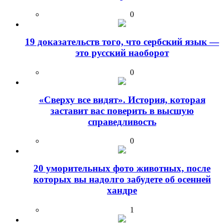
0
19 доказательств того, что сербский язык —
это русский наоборот
0
«Сверху все видят». История, которая
заставит вас поверить в высшую
справедливость
0
20 уморительных фото животных, после
которых вы надолго забудете об осенней
хандре
1