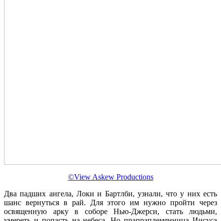
©View Askew Productions
Два падших ангела, Локи и Бартлби, узнали, что у них есть
шанс вернуться в рай. Для этого им нужно пройти через
освященную арку в соборе Нью-Джерси, стать людьми,
умереть и попасть на небеса. Но прапраплемянница Иисуса