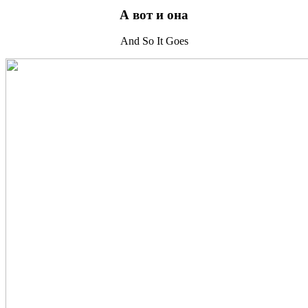
А вот и она
And So It Goes