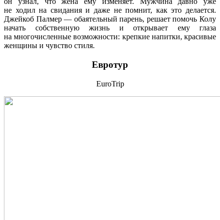
он узнал, что жена ему изменяет. Мужчина давно уже
не ходил на свидания и даже не помнит, как это делается.
Джейкоб Палмер — обаятельный парень, решает помочь Колу
начать собственную жизнь и открывает ему глаза
на многочисленные возможности: крепкие напитки, красивые
женщины и чувство стиля.
Евротур
EuroTrip