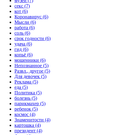
музей (7)
секс (7)
кот (6)
Коронавирус (6)
Мысли (6)
работа (6)
соль (6)
срок годности (6)
удача (6)
гид (6)
копьё (6)
мошенники (6)
Непознанное (5)
Развл., другое (5)
Для девочек (5)
Реклама (5)
еда (5)
Политика (5)
болезнь (5)
парикмахер (5)
ребенок (5)
космос (4)
Знаменитости (4)
картошка (4)
президент (4)