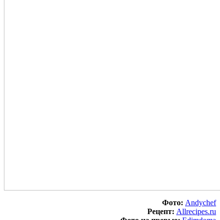
Фото:
A
ndychef
Рецепт:
A
llrecipes.ru