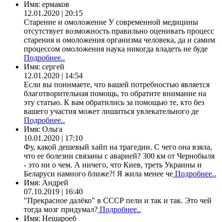
Имя:
ермаков
12.01.2020 | 20:15
Старение и омоложение У современной медицины
отсутствует возможность правильно оценивать процесс
старения и омоложения организма человека, да и самим
процессом омоложения наука никогда владеть не буде
Подробнее..
Имя:
сергей
12.01.2020 | 14:54
Если вы понимаете, что вашей потребностью является
благотворительная помощь, то обратите внимание на
эту статью. К вам обратились за помощью те, кто без
вашего участия может лишиться увлекательного де
Подробнее..
Имя:
Ольга
10.01.2020 | 17:10
Фу, какой дешевый хайп на трагедии. С чего она взяла,
что ее болезни связаны с аварией? 300 км от Чернобыля
- это ни о чем. А ничего, что Киев, треть Украины и
Беларуси намного ближе?! Я жила менее че
Подробнее..
Имя:
Андрей
07.10.2019 | 16:40
"Прекрасное далёко" в СССР пели и так и так. Это чей
тогда мозг придумал?
Подробнее..
Имя:
Нешароеб