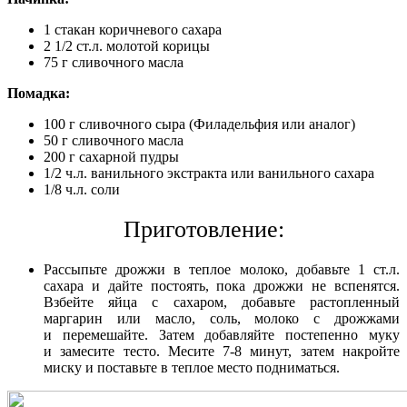
1 стакан коричневого сахара
2 1/2 ст.л. молотой корицы
75 г сливочного масла
Помадка:
100 г сливочного сыра (Филадельфия или аналог)
50 г сливочного масла
200 г сахарной пудры
1/2 ч.л. ванильного экстракта или ванильного сахара
1/8 ч.л. соли
Приготовление:
Рассыпьте дрожжи в теплое молоко, добавьте 1 ст.л.
сахара и дайте постоять, пока дрожжи не вспенятся.
Взбейте яйца с сахаром, добавьте растопленный
маргарин или масло, соль, молоко с дрожжами
и перемешайте. Затем добавляйте постепенно муку
и замесите тесто. Месите 7-8 минут, затем накройте
миску и поставьте в теплое место подниматься.