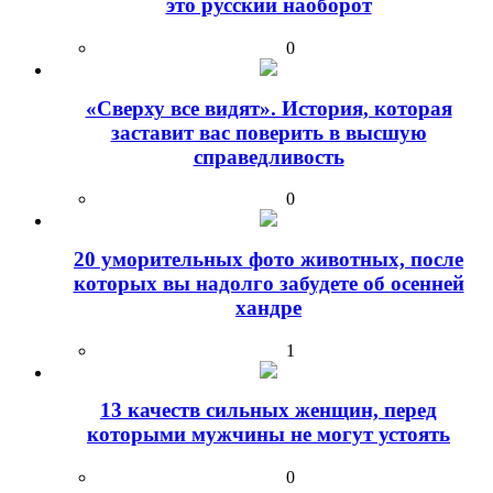
это русский наоборот
0
«Сверху все видят». История, которая
заставит вас поверить в высшую
справедливость
0
20 уморительных фото животных, после
которых вы надолго забудете об осенней
хандре
1
13 качеств сильных женщин, перед
которыми мужчины не могут устоять
0