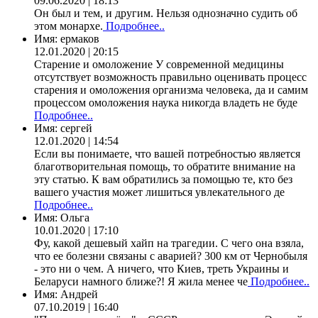
09.06.2020 | 18:13
Он был и тем, и другим. Нельзя однозначно судить об
этом монархе.
Подробнее..
Имя:
ермаков
12.01.2020 | 20:15
Старение и омоложение У современной медицины
отсутствует возможность правильно оценивать процесс
старения и омоложения организма человека, да и самим
процессом омоложения наука никогда владеть не буде
Подробнее..
Имя:
сергей
12.01.2020 | 14:54
Если вы понимаете, что вашей потребностью является
благотворительная помощь, то обратите внимание на
эту статью. К вам обратились за помощью те, кто без
вашего участия может лишиться увлекательного де
Подробнее..
Имя:
Ольга
10.01.2020 | 17:10
Фу, какой дешевый хайп на трагедии. С чего она взяла,
что ее болезни связаны с аварией? 300 км от Чернобыля
- это ни о чем. А ничего, что Киев, треть Украины и
Беларуси намного ближе?! Я жила менее че
Подробнее..
Имя:
Андрей
07.10.2019 | 16:40