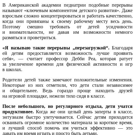
В Американской академии педиатрии подобные перерывы
называют «ключевым компонентом детского развития». Даже
взрослым сложно концентрироваться и работать качественно,
когда они привязаны к своему рабочему месту весь день.
Поэтому смешно требовать от детей усидчивости
и внимательности, не давая им возможности немного
размяться и проветриться.
«
Я называю такие перерывы „перезагрузкой“.
Благодаря
ей детям предоставляется возможность лучше проявить
себя», — считает профессор Дебби Реа, которая ратует
за увеличение времени для физической активности и игр
в школах.
Родители детей также замечают положительные изменения.
Некоторые из них отметили, что дети стали независимее
и общительнее. Ведь гораздо проще находить друзей
на игровой площадке, нежели тихо сидя в классе.
После небольшого, но регулярного отдыха, дети учатся
продуктивнее.
Когда же они целый день заперты в классе,
энтузиазм быстро улетучивается. Сейчас детям приходится
осваивать огромное количество материала за короткое время,
и лучший способ помочь им учиться эффективно — это
давать им время играть и просто быть детьми.