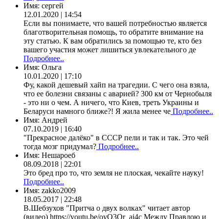
Имя:
сергей
12.01.2020 | 14:54
Если вы понимаете, что вашей потребностью является
благотворительная помощь, то обратите внимание на
эту статью. К вам обратились за помощью те, кто без
вашего участия может лишиться увлекательного де
Подробнее..
Имя:
Ольга
10.01.2020 | 17:10
Фу, какой дешевый хайп на трагедии. С чего она взяла,
что ее болезни связаны с аварией? 300 км от Чернобыля
- это ни о чем. А ничего, что Киев, треть Украины и
Беларуси намного ближе?! Я жила менее че
Подробнее..
Имя:
Андрей
07.10.2019 | 16:40
"Прекрасное далёко" в СССР пели и так и так. Это чей
тогда мозг придумал?
Подробнее..
Имя:
Нешароеб
08.09.2018 | 22:01
Это бред про то, что земля не плоская, чекайте науку!
Подробнее..
Имя:
zakko2009
18.05.2017 | 22:48
В.Шебзухов "Притча о двух волках" читает автор
(видео) https://youtu.be/oyO3Qr_ai4c Между Правдою и