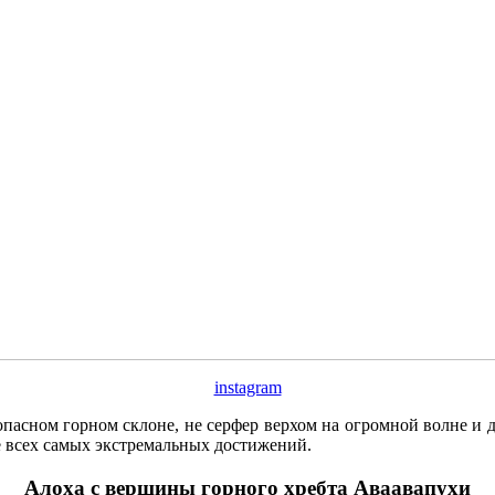
instagram
опасном горном склоне, не серфер верхом на огромной волне и
е всех самых экстремальных достижений.
Алоха с вершины горного хребта Аваавапухи