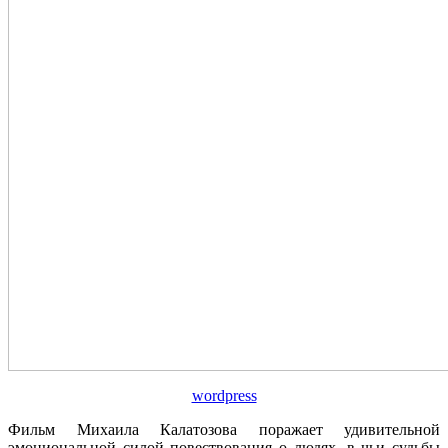
wordpress
Фильм Михаила Калатозова поражает удивительной
эмоциональной силой повествования о людях, в чьи судьбы