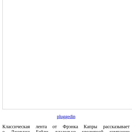
pluggedin
Классическая лента от Фрэнка Капры рассказывает
о Джордже Бейли, владельце кредитной компании