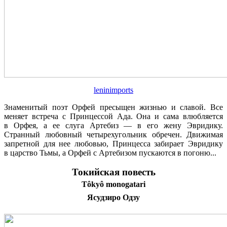
leninimports
Знаменитый поэт Орфей пресыщен жизнью и славой. Все
меняет встреча с Принцессой Ада. Она и сама влюбляется
в Орфея, а ее слуга Артебиз — в его жену Эвридику.
Странный любовный четырехугольник обречен. Движимая
запретной для нее любовью, Принцесса забирает Эвридику
в царство Тьмы, а Орфей с Артебизом пускаются в погоню...
Токийская повесть
Tôkyô monogatari
Ясудзиро Одзу