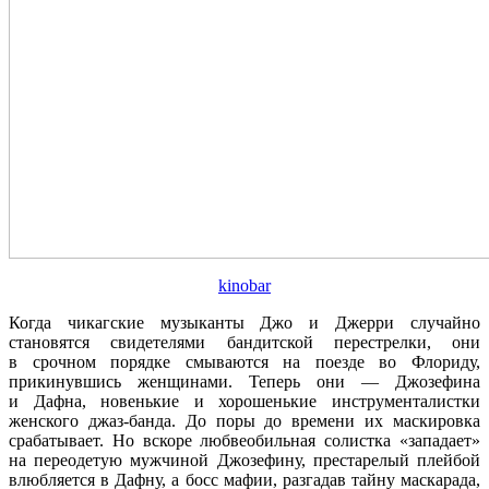
kinobar
Когда чикагские музыканты Джо и Джерри случайно
становятся свидетелями бандитской перестрелки, они
в срочном порядке смываются на поезде во Флориду,
прикинувшись женщинами. Теперь они — Джозефина
и Дафна, новенькие и хорошенькие инструменталистки
женского джаз-банда. До поры до времени их маскировка
срабатывает. Но вскоре любвеобильная солистка «западает»
на переодетую мужчиной Джозефину, престарелый плейбой
влюбляется в Дафну, а босс мафии, разгадав тайну маскарада,