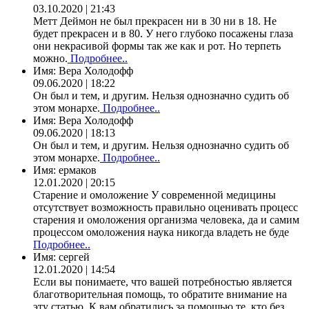
03.10.2020 | 21:43
Метт Деймон не был прекрасен ни в 30 ни в 18. Не
будет прекрасен и в 80. У него глубоко посажены глаза
они некрасивой формы так же как и рот. Но терпеть
можно.
Подробнее..
Имя:
Вера Холодофф
09.06.2020 | 18:22
Он был и тем, и другим. Нельзя однозначно судить об
этом монархе.
Подробнее..
Имя:
Вера Холодофф
09.06.2020 | 18:13
Он был и тем, и другим. Нельзя однозначно судить об
этом монархе.
Подробнее..
Имя:
ермаков
12.01.2020 | 20:15
Старение и омоложение У современной медицины
отсутствует возможность правильно оценивать процесс
старения и омоложения организма человека, да и самим
процессом омоложения наука никогда владеть не буде
Подробнее..
Имя:
сергей
12.01.2020 | 14:54
Если вы понимаете, что вашей потребностью является
благотворительная помощь, то обратите внимание на
эту статью. К вам обратились за помощью те, кто без