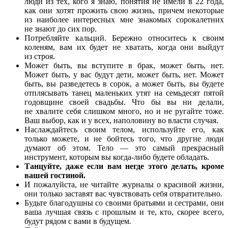
люди из тех, кого я знаю, понятия не имели в 22 года,
как они хотят прожить свою жизнь, причем некоторые
из наиболее интересных мне знакомых сорокалетних
не знают до сих пор.
Потребляйте кальций. Бережно относитесь к своим
коленям, вам их будет не хватать, когда они выйдут
из строя.
Может быть, вы вступите в брак, может быть, нет.
Может быть, у вас будут дети, может быть, нет. Может
быть, вы разведетесь в сорок, а может быть, вы будете
отплясывать танец маленьких утят на семьдесят пятой
годовщине своей свадьбы. Что бы вы ни делали,
не хвалите себя слишком много, но и не ругайте тоже.
Ваш выбор, как и у всех, наполовину во власти случая.
Наслаждайтесь своим телом, используйте его, как
только можете, и не бойтесь того, что другие люди
думают об этом. Тело — это самый прекрасный
инструмент, которым вы когда-либо будете обладать.
Танцуйте, даже если вам негде этого делать, кроме
вашей гостиной.
И пожалуйста, не читайте журналы о красивой жизни,
они только заставят вас чувствовать себя отвратительно.
Будьте благодушны со своими братьями и сестрами, они
ваша лучшая связь с прошлым и те, кто, скорее всего,
будут рядом с вами в будущем.