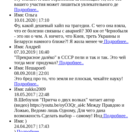
вашего участия может лишиться увлекательного де
Подробнее..
Имя:
Ольга
10.01.2020 | 17:10
Фу, какой дешевый хайп на трагедии. С чего она взяла,
что ее болезни связаны с аварией? 300 км от Чернобыля
- это ни о чем. А ничего, что Киев, треть Украины и
Беларуси намного ближе?! Я жила менее че
Подробнее..
Имя:
Андрей
07.10.2019 | 16:40
"Прекрасное далёко" в СССР пели и так и так. Это чей
тогда мозг придумал?
Подробнее..
Имя:
Нешароеб
08.09.2018 | 22:01
Это бред про то, что земля не плоская, чекайте науку!
Подробнее..
Имя:
zakko2009
18.05.2017 | 22:48
В.Шебзухов "Притча о двух волках" читает автор
(видео) https://youtu.be/oyO3Qr_ai4c Между Правдою и
Ложью, Ведомо лишь Одному, Для чего дана
возможность Сделать выбор – самому! Инд
Подробнее..
Имя:
)
24.04.2017 | 17:43
)
Подробнее..