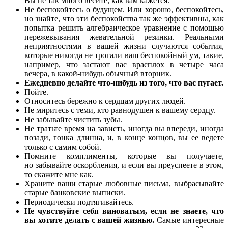
Вы не так много весите, как вам кажется.
Не беспокойтесь о будущем. Или хорошо, беспокойтесь,
но знайте, что эти беспокойства так же эффективны, как
попытка решить алгебраическое уравнение с помощью
пережевывания жевательной резинки. Реальными
неприятностями в вашей жизни случаются события,
которые никогда не трогали ваш беспокойный ум, такие,
например, что застают вас врасплох в четыре часа
вечера, в какой-нибудь обычный вторник.
Ежедневно делайте что-нибудь из того, что вас пугает.
Пойте.
Относитесь бережно к сердцам других людей.
Не миритесь с теми, кто равнодушен к вашему сердцу.
Не забывайте чистить зубы.
Не тратьте время на зависть, иногда вы впереди, иногда
позади, гонка длинна, и, в конце концов, вы ее ведете
только с самим собой.
Помните комплименты, которые вы получаете,
но забывайте оскорбления, и если вы преуспеете в этом,
то скажите мне как.
Храните ваши старые любовные письма, выбрасывайте
старые банковские выписки.
Периодически подтягивайтесь.
Не чувствуйте себя виноватым, если не знаете, что
вы хотите делать с вашей жизнью.
Самые интересные