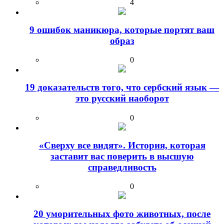
4
9 ошибок маникюра, которые портят ваш
образ
0
19 доказательств того, что сербский язык —
это русский наоборот
0
«Сверху все видят». История, которая
заставит вас поверить в высшую
справедливость
0
20 уморительных фото животных, после