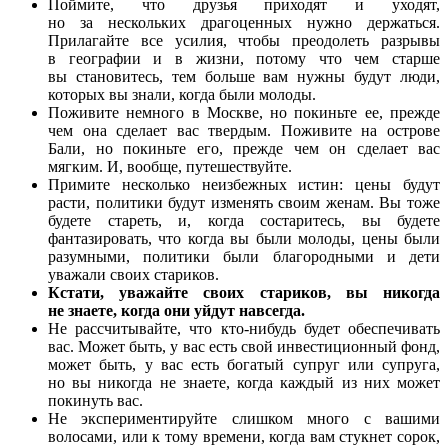
Поймите, что друзья приходят и уходят,
но за нескольких драгоценных нужно держаться.
Прилагайте все усилия, чтобы преодолеть разрывы
в географии и в жизни, потому что чем старше
вы становитесь, тем больше вам нужны будут люди,
которых вы знали, когда были молоды.
Поживите немного в Москве, но покиньте ее, прежде
чем она сделает вас твердым. Поживите на острове
Бали, но покиньте его, прежде чем он сделает вас
мягким. И, вообще, путешествуйте.
Примите несколько неизбежных истин: цены будут
расти, политики будут изменять своим женам. Вы тоже
будете стареть, и, когда состаритесь, вы будете
фантазировать, что когда вы были молоды, цены были
разумными, политики были благородными и дети
уважали своих стариков.
Кстати, уважайте своих стариков, вы никогда
не знаете, когда они уйдут навсегда.
Не рассчитывайте, что кто-нибудь будет обеспечивать
вас. Может быть, у вас есть свой инвестиционный фонд,
может быть, у вас есть богатый супруг или супруга,
но вы никогда не знаете, когда каждый из них может
покинуть вас.
Не экспериментируйте слишком много с вашими
волосами, или к тому времени, когда вам стукнет сорок,