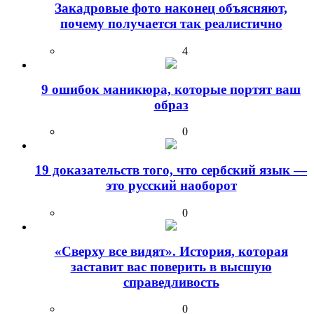
Закадровые фото наконец объясняют,
почему получается так реалистично
4
9 ошибок маникюра, которые портят ваш
образ
0
19 доказательств того, что сербский язык —
это русский наоборот
0
«Сверху все видят». История, которая
заставит вас поверить в высшую
справедливость
0