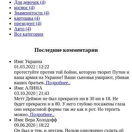
Для девочек (4)
космос (4)
Знаменитости (4)
картошка (4)
президент (4)
Авто (4)
Все категории
Последние комментарии
Имя:
Украина
01.03.2022 | 12:22
протестуйте против той бойни, которую творит Путин и
ваша армия на Украине! Ваши сыновья умирают, убивая
ваших братьев.
Подробнее..
Имя:
АЛИНА
03.10.2020 | 21:43
Метт Деймон не был прекрасен ни в 30 ни в 18. Не
будет прекрасен и в 80. У него глубоко посажены глаза
они некрасивой формы так же как и рот. Но терпеть
можно.
Подробнее..
Имя:
Вера Холодофф
09.06.2020 | 18:22
Он был и тем, и другим. Нельзя однозначно судить об