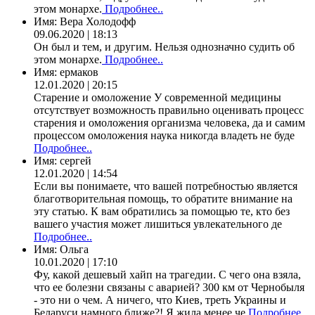
этом монархе.
Подробнее..
Имя:
Вера Холодофф
09.06.2020 | 18:13
Он был и тем, и другим. Нельзя однозначно судить об
этом монархе.
Подробнее..
Имя:
ермаков
12.01.2020 | 20:15
Старение и омоложение У современной медицины
отсутствует возможность правильно оценивать процесс
старения и омоложения организма человека, да и самим
процессом омоложения наука никогда владеть не буде
Подробнее..
Имя:
сергей
12.01.2020 | 14:54
Если вы понимаете, что вашей потребностью является
благотворительная помощь, то обратите внимание на
эту статью. К вам обратились за помощью те, кто без
вашего участия может лишиться увлекательного де
Подробнее..
Имя:
Ольга
10.01.2020 | 17:10
Фу, какой дешевый хайп на трагедии. С чего она взяла,
что ее болезни связаны с аварией? 300 км от Чернобыля
- это ни о чем. А ничего, что Киев, треть Украины и
Беларуси намного ближе?! Я жила менее че
Подробнее..