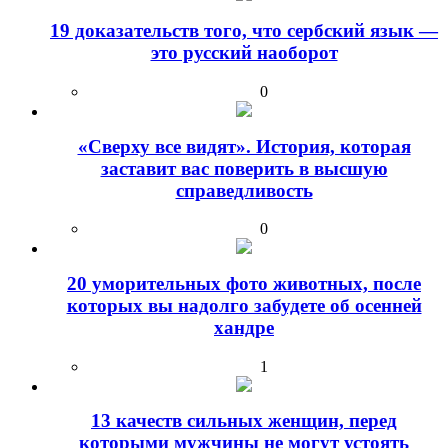
19 доказательств того, что сербский язык —
это русский наоборот
0
«Сверху все видят». История, которая
заставит вас поверить в высшую
справедливость
0
20 уморительных фото животных, после
которых вы надолго забудете об осенней
хандре
1
13 качеств сильных женщин, перед
которыми мужчины не могут устоять