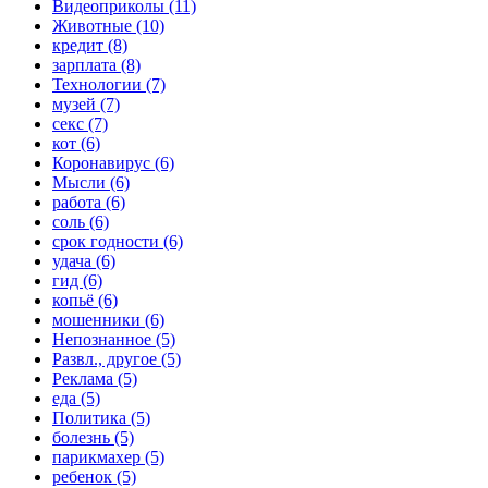
Видеоприколы (11)
Животные (10)
кредит (8)
зарплата (8)
Технологии (7)
музей (7)
секс (7)
кот (6)
Коронавирус (6)
Мысли (6)
работа (6)
соль (6)
срок годности (6)
удача (6)
гид (6)
копьё (6)
мошенники (6)
Непознанное (5)
Развл., другое (5)
Реклама (5)
еда (5)
Политика (5)
болезнь (5)
парикмахер (5)
ребенок (5)