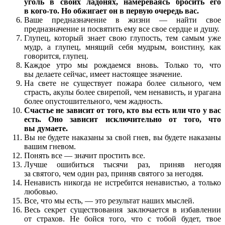
уголь в своих ладонях, намереваясь бросить его
в кого-то. Но обжигает он в первую очередь вас.
Ваше предназначение в жизни — найти свое
предназначение и посвятить ему все свое сердце и душу.
Глупец, который знает свою глупость, тем самым уже
мудр, а глупец, мнящий себя мудрым, воистину, как
говорится, глупец.
Каждое утро мы рождаемся вновь. Только то, что
вы делаете сейчас, имеет настоящее значение.
На свете не существует пожара более сильного, чем
страсть, акулы более свирепой, чем ненависть, и урагана
более опустошительного, чем жадность.
Счастье не зависит от того, кто вы есть или что у вас
есть. Оно зависит исключительно от того, что
вы думаете.
Вы не будете наказаны за свой гнев, вы будете наказаны
вашим гневом.
Понять все — значит простить все.
Лучше ошибиться тысячи раз, приняв негодяя
за святого, чем один раз, приняв святого за негодяя.
Ненависть никогда не истребится ненавистью, а только
любовью.
Все, что мы есть, — это результат наших мыслей.
Весь секрет существования заключается в избавлении
от страхов. Не бойся того, что с тобой будет, твое