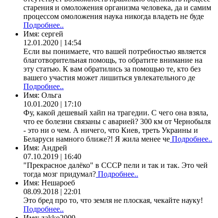
старения и омоложения организма человека, да и самим
процессом омоложения наука никогда владеть не буде
Подробнее..
Имя:
сергей
12.01.2020 | 14:54
Если вы понимаете, что вашей потребностью является
благотворительная помощь, то обратите внимание на
эту статью. К вам обратились за помощью те, кто без
вашего участия может лишиться увлекательного де
Подробнее..
Имя:
Ольга
10.01.2020 | 17:10
Фу, какой дешевый хайп на трагедии. С чего она взяла,
что ее болезни связаны с аварией? 300 км от Чернобыля
- это ни о чем. А ничего, что Киев, треть Украины и
Беларуси намного ближе?! Я жила менее че
Подробнее..
Имя:
Андрей
07.10.2019 | 16:40
"Прекрасное далёко" в СССР пели и так и так. Это чей
тогда мозг придумал?
Подробнее..
Имя:
Нешароеб
08.09.2018 | 22:01
Это бред про то, что земля не плоская, чекайте науку!
Подробнее..
Имя:
zakko2009