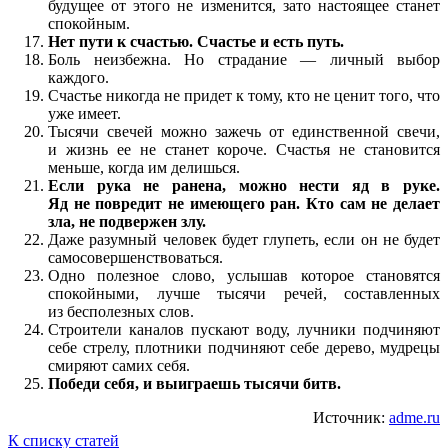
будущее от этого не изменится, зато настоящее станет
спокойным.
Нет пути к счастью. Счастье и есть путь.
Боль неизбежна. Но страдание — личный выбор
каждого.
Счастье никогда не придет к тому, кто не ценит того, что
уже имеет.
Тысячи свечей можно зажечь от единственной свечи,
и жизнь ее не станет короче. Счастья не становится
меньше, когда им делишься.
Если рука не ранена, можно нести яд в руке.
Яд не повредит не имеющего ран. Кто сам не делает
зла, не подвержен злу.
Даже разумный человек будет глупеть, если он не будет
самосовершенствоваться.
Одно полезное слово, услышав которое становятся
спокойными, лучше тысячи речей, составленных
из бесполезных слов.
Строители каналов пускают воду, лучники подчиняют
себе стрелу, плотники подчиняют себе дерево, мудрецы
смиряют самих себя.
Победи себя, и выиграешь тысячи битв.
Источник:
adme.ru
К списку статей