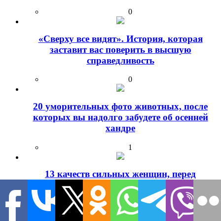
0
«Сверху все видят». История, которая
заставит вас поверить в высшую
справедливость
0
20 уморительных фото животных, после
которых вы надолго забудете об осенней
хандре
1
13 качеств сильных женщин, перед
которыми мужчины не могут устоять
0