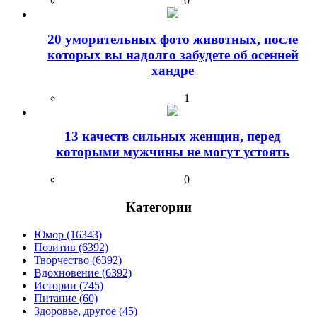
0
20 уморительных фото животных, после
которых вы надолго забудете об осенней
хандре
1
13 качеств сильных женщин, перед
которыми мужчины не могут устоять
0
Категории
Юмор (16343)
Позитив (6392)
Творчество (6392)
Вдохновение (6392)
Истории (745)
Питание (60)
Здоровье, другое (45)