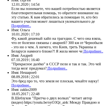
Имя:
сергей
12.01.2020 | 14:54
Если вы понимаете, что вашей потребностью является
благотворительная помощь, то обратите внимание на
эту статью. К вам обратились за помощью те, кто без
вашего участия может лишиться увлекательного де
Подробнее..
Имя:
Ольга
10.01.2020 | 17:10
Фу, какой дешевый хайп на трагедии. С чего она взяла,
что ее болезни связаны с аварией? 300 км от Чернобыля
- это ни о чем. А ничего, что Киев, треть Украины и
Беларуси намного ближе?! Я жила менее че
Подробнее..
Имя:
Андрей
07.10.2019 | 16:40
"Прекрасное далёко" в СССР пели и так и так. Это чей
тогда мозг придумал?
Подробнее..
Имя:
Нешароеб
08.09.2018 | 22:01
Это бред про то, что земля не плоская, чекайте науку!
Подробнее..
Имя:
zakko2009
18.05.2017 | 22:48
В.Шебзухов "Притча о двух волках" читает автор
(видео) https://youtu.be/oyO3Qr_ai4c Между Правдою и