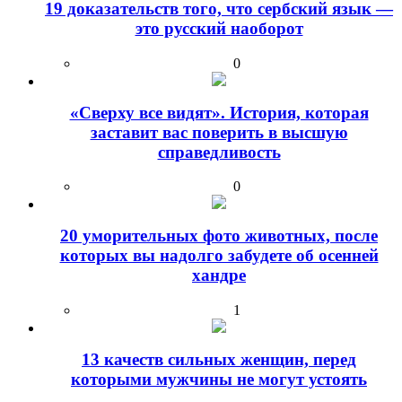
19 доказательств того, что сербский язык —
это русский наоборот
0
«Сверху все видят». История, которая
заставит вас поверить в высшую
справедливость
0
20 уморительных фото животных, после
которых вы надолго забудете об осенней
хандре
1
13 качеств сильных женщин, перед
которыми мужчины не могут устоять