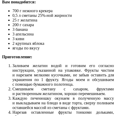
Вам понадобится:
700 г нежного крекера
0,5 л сметаны 25%-ной жирности
25 г желатина
200 г сахара
3 банана
3 апельсина
3 киви
2 крупных яблока
ягоды по вкусу
Приготовление:
Заливаем желатин водой и готовим его согласно
инструкции, указанной на упаковке. Фрукты чистим
и нарезаем мелкими кусочками, не забыв оставить для
украшения по 1 фрукту. Ягоды моем и обсушиваем
с помощью бумажного полотенца.
Смешиваем сметану с сахаром, фруктами
и растворенным желатином, хорошо перемешиваем.
Каждую печенюшку окунаем в полученную массу
и выкладываем на блюдо в виде торта, сверху поливаем
оставшейся массой из сметаны с фруктами.
Нарезав оставленные фрукты тонкими дольками,