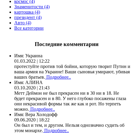
космос (4)
Знаменитости (4)
картошка (4)
президент (4)
Авто (4)
Все категории
Последние комментарии
Имя:
Украина
01.03.2022 | 12:22
протестуйте против той бойни, которую творит Путин и
ваша армия на Украине! Ваши сыновья умирают, убивая
ваших братьев.
Подробнее..
Имя:
АЛИНА
03.10.2020 | 21:43
Метт Деймон не был прекрасен ни в 30 ни в 18. Не
будет прекрасен и в 80. У него глубоко посажены глаза
они некрасивой формы так же как и рот. Но терпеть
можно.
Подробнее..
Имя:
Вера Холодофф
09.06.2020 | 18:22
Он был и тем, и другим. Нельзя однозначно судить об
этом монархе.
Подробнее..