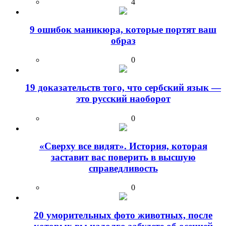
4
9 ошибок маникюра, которые портят ваш
образ
0
19 доказательств того, что сербский язык —
это русский наоборот
0
«Сверху все видят». История, которая
заставит вас поверить в высшую
справедливость
0
20 уморительных фото животных, после