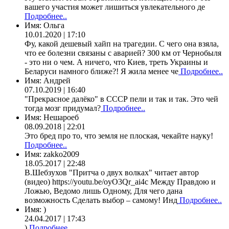
вашего участия может лишиться увлекательного де
Подробнее..
Имя:
Ольга
10.01.2020 | 17:10
Фу, какой дешевый хайп на трагедии. С чего она взяла,
что ее болезни связаны с аварией? 300 км от Чернобыля
- это ни о чем. А ничего, что Киев, треть Украины и
Беларуси намного ближе?! Я жила менее че
Подробнее..
Имя:
Андрей
07.10.2019 | 16:40
"Прекрасное далёко" в СССР пели и так и так. Это чей
тогда мозг придумал?
Подробнее..
Имя:
Нешароеб
08.09.2018 | 22:01
Это бред про то, что земля не плоская, чекайте науку!
Подробнее..
Имя:
zakko2009
18.05.2017 | 22:48
В.Шебзухов "Притча о двух волках" читает автор
(видео) https://youtu.be/oyO3Qr_ai4c Между Правдою и
Ложью, Ведомо лишь Одному, Для чего дана
возможность Сделать выбор – самому! Инд
Подробнее..
Имя:
)
24.04.2017 | 17:43
)
Подробнее..