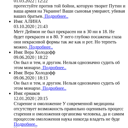
01.03.2022 | 12:22
протестуйте против той бойни, которую творит Путин и
ваша армия на Украине! Ваши сыновья умирают, убивая
ваших братьев.
Подробнее..
Имя:
АЛИНА
03.10.2020 | 21:43
Метт Деймон не был прекрасен ни в 30 ни в 18. Не
будет прекрасен и в 80. У него глубоко посажены глаза
они некрасивой формы так же как и рот. Но терпеть
можно.
Подробнее..
Имя:
Вера Холодофф
09.06.2020 | 18:22
Он был и тем, и другим. Нельзя однозначно судить об
этом монархе.
Подробнее..
Имя:
Вера Холодофф
09.06.2020 | 18:13
Он был и тем, и другим. Нельзя однозначно судить об
этом монархе.
Подробнее..
Имя:
ермаков
12.01.2020 | 20:15
Старение и омоложение У современной медицины
отсутствует возможность правильно оценивать процесс
старения и омоложения организма человека, да и самим
процессом омоложения наука никогда владеть не буде
Подробнее..