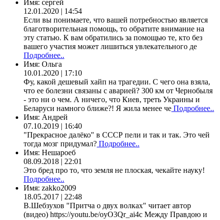
Имя:
сергей
12.01.2020 | 14:54
Если вы понимаете, что вашей потребностью является
благотворительная помощь, то обратите внимание на
эту статью. К вам обратились за помощью те, кто без
вашего участия может лишиться увлекательного де
Подробнее..
Имя:
Ольга
10.01.2020 | 17:10
Фу, какой дешевый хайп на трагедии. С чего она взяла,
что ее болезни связаны с аварией? 300 км от Чернобыля
- это ни о чем. А ничего, что Киев, треть Украины и
Беларуси намного ближе?! Я жила менее че
Подробнее..
Имя:
Андрей
07.10.2019 | 16:40
"Прекрасное далёко" в СССР пели и так и так. Это чей
тогда мозг придумал?
Подробнее..
Имя:
Нешароеб
08.09.2018 | 22:01
Это бред про то, что земля не плоская, чекайте науку!
Подробнее..
Имя:
zakko2009
18.05.2017 | 22:48
В.Шебзухов "Притча о двух волках" читает автор
(видео) https://youtu.be/oyO3Qr_ai4c Между Правдою и