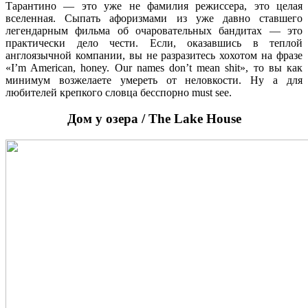
Тарантино — это уже не фамилия режиссера, это целая
вселенная. Сыпать афоризмами из уже давно ставшего
легендарным фильма об очаровательных бандитах — это
практически дело чести. Если, оказавшись в теплой
англоязычной компании, вы не разразитесь хохотом на фразе
«I’m American, honey. Our names don’t mean shit», то вы как
минимум возжелаете умереть от неловкости. Ну а для
любителей крепкого словца бесспорно must see.
Дом у озера / The Lake House