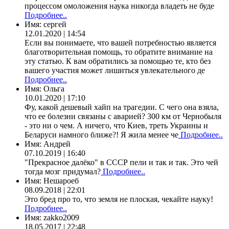
процессом омоложения наука никогда владеть не буде
Подробнее..
Имя:
сергей
12.01.2020 | 14:54
Если вы понимаете, что вашей потребностью является
благотворительная помощь, то обратите внимание на
эту статью. К вам обратились за помощью те, кто без
вашего участия может лишиться увлекательного де
Подробнее..
Имя:
Ольга
10.01.2020 | 17:10
Фу, какой дешевый хайп на трагедии. С чего она взяла,
что ее болезни связаны с аварией? 300 км от Чернобыля
- это ни о чем. А ничего, что Киев, треть Украины и
Беларуси намного ближе?! Я жила менее че
Подробнее..
Имя:
Андрей
07.10.2019 | 16:40
"Прекрасное далёко" в СССР пели и так и так. Это чей
тогда мозг придумал?
Подробнее..
Имя:
Нешароеб
08.09.2018 | 22:01
Это бред про то, что земля не плоская, чекайте науку!
Подробнее..
Имя:
zakko2009
18.05.2017 | 22:48