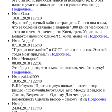
эту статью. К вам обратились за помощью те, кто без
вашего участия может лишиться увлекательного де
Подробнее..
Имя:
Ольга
10.01.2020 | 17:10
Фу, какой дешевый хайп на трагедии. С чего она взяла,
что ее болезни связаны с аварией? 300 км от Чернобыля
- это ни о чем. А ничего, что Киев, треть Украины и
Беларуси намного ближе?! Я жила менее че
Подробнее..
Имя:
Андрей
07.10.2019 | 16:40
"Прекрасное далёко" в СССР пели и так и так. Это чей
тогда мозг придумал?
Подробнее..
Имя:
Нешароеб
08.09.2018 | 22:01
Это бред про то, что земля не плоская, чекайте науку!
Подробнее..
Имя:
zakko2009
18.05.2017 | 22:48
В.Шебзухов "Притча о двух волках" читает автор
(видео) https://youtu.be/oyO3Qr_ai4c Между Правдою и
Ложью, Ведомо лишь Одному, Для чего дана
возможность Сделать выбор – самому! Инд
Подробнее..
Имя:
)
24.04.2017 | 17:43