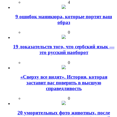
4
9 ошибок маникюра, которые портят ваш
образ
0
19 доказательств того, что сербский язык —
это русский наоборот
0
«Сверху все видят». История, которая
заставит вас поверить в высшую
справедливость
0
20 уморительных фото животных, после