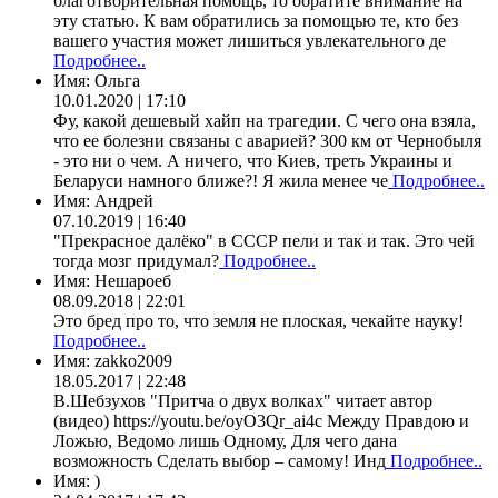
благотворительная помощь, то обратите внимание на
эту статью. К вам обратились за помощью те, кто без
вашего участия может лишиться увлекательного де
Подробнее..
Имя:
Ольга
10.01.2020 | 17:10
Фу, какой дешевый хайп на трагедии. С чего она взяла,
что ее болезни связаны с аварией? 300 км от Чернобыля
- это ни о чем. А ничего, что Киев, треть Украины и
Беларуси намного ближе?! Я жила менее че
Подробнее..
Имя:
Андрей
07.10.2019 | 16:40
"Прекрасное далёко" в СССР пели и так и так. Это чей
тогда мозг придумал?
Подробнее..
Имя:
Нешароеб
08.09.2018 | 22:01
Это бред про то, что земля не плоская, чекайте науку!
Подробнее..
Имя:
zakko2009
18.05.2017 | 22:48
В.Шебзухов "Притча о двух волках" читает автор
(видео) https://youtu.be/oyO3Qr_ai4c Между Правдою и
Ложью, Ведомо лишь Одному, Для чего дана
возможность Сделать выбор – самому! Инд
Подробнее..
Имя:
)