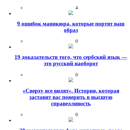
4
9 ошибок маникюра, которые портят ваш
образ
0
19 доказательств того, что сербский язык —
это русский наоборот
0
«Сверху все видят». История, которая
заставит вас поверить в высшую
справедливость
0