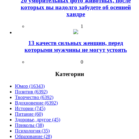
20 уморительных фото животных, после
которых вы надолго забудете об осенней
хандре
1
13 качеств сильных женщин, перед
которыми мужчины не могут устоять
0
Категории
Юмор (16343)
Позитив (6392)
Творчество (6392)
Вдохновение (6392)
Истории (745)
Питание (60)
Здоровье, другое (45)
Приколы (38)
Психология (35)
Образование (28)