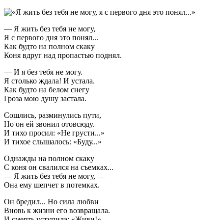
— Я жить без тебя не могу,
Я с первого дня это понял...
Как будто на полном скаку
Коня вдруг над пропастью поднял.
— И я без тебя не могу.
Я столько ждала! И устала.
Как будто на белом снегу
Гроза мою душу застала.
Сошлись, разминулись пути,
Но он ей звонил отовсюду.
И тихо просил: «Не грусти...»
И тихое слышалось: «Буду...»
Однажды на полном скаку
С коня он свалился на съемках...
— Я жить без тебя не могу, —
Она ему шепчет в потемках.
Он бредил... Но сила любви
Вновь к жизни его возвращала.
И смерть уступила: «Живи!»