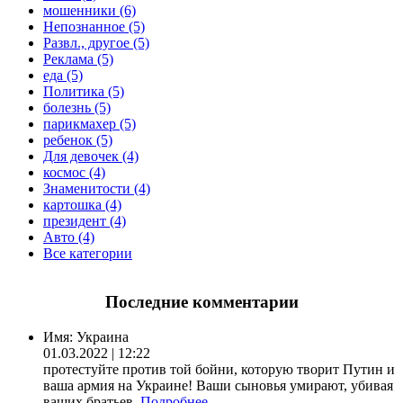
мошенники (6)
Непознанное (5)
Развл., другое (5)
Реклама (5)
еда (5)
Политика (5)
болезнь (5)
парикмахер (5)
ребенок (5)
Для девочек (4)
космос (4)
Знаменитости (4)
картошка (4)
президент (4)
Авто (4)
Все категории
Последние комментарии
Имя:
Украина
01.03.2022 | 12:22
протестуйте против той бойни, которую творит Путин и
ваша армия на Украине! Ваши сыновья умирают, убивая
ваших братьев.
Подробнее..