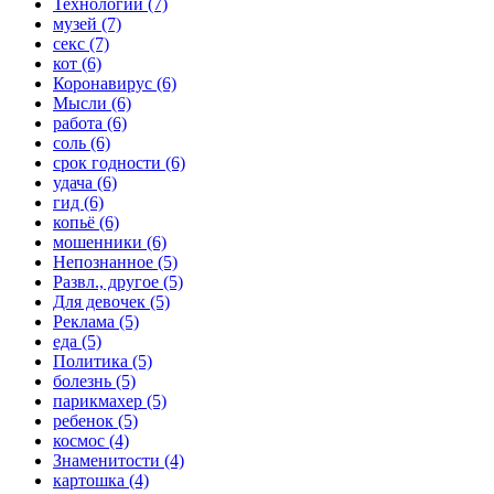
Технологии (7)
музей (7)
секс (7)
кот (6)
Коронавирус (6)
Мысли (6)
работа (6)
соль (6)
срок годности (6)
удача (6)
гид (6)
копьё (6)
мошенники (6)
Непознанное (5)
Развл., другое (5)
Для девочек (5)
Реклама (5)
еда (5)
Политика (5)
болезнь (5)
парикмахер (5)
ребенок (5)
космос (4)
Знаменитости (4)
картошка (4)