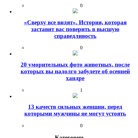
0
«Сверху все видят». История, которая
заставит вас поверить в высшую
справедливость
0
20 уморительных фото животных, после
которых вы надолго забудете об осенней
хандре
1
13 качеств сильных женщин, перед
которыми мужчины не могут устоять
0
Категории