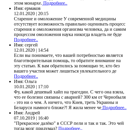
этом монархе.
Подробнее..
Имя:
ермаков
12.01.2020 | 20:15
Старение и омоложение У современной медицины
отсутствует возможность правильно оценивать процесс
старения и омоложения организма человека, да и самим
процессом омоложения наука никогда владеть не буде
Подробнее..
Имя:
сергей
12.01.2020 | 14:54
Если вы понимаете, что вашей потребностью является
благотворительная помощь, то обратите внимание на
эту статью. К вам обратились за помощью те, кто без
вашего участия может лишиться увлекательного де
Подробнее..
Имя:
Ольга
10.01.2020 | 17:10
Фу, какой дешевый хайп на трагедии. С чего она взяла,
что ее болезни связаны с аварией? 300 км от Чернобыля
- это ни о чем. А ничего, что Киев, треть Украины и
Беларуси намного ближе?! Я жила менее че
Подробнее..
Имя:
Андрей
07.10.2019 | 16:40
"Прекрасное далёко" в СССР пели и так и так. Это чей
тогда мозг придумал?
Подробнее..