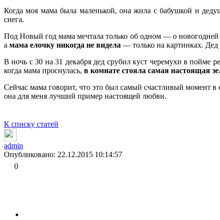
Когда моя мама была маленькой, она жила с бабушкой и дедуш
снега.
Под Новый год мама мечтала только об одном — о новогодней ел
а
мама елочку никогда не видела
— только на картинках. Дед 
В ночь с 30 на 31 декабря дед срубил куст черемухи в пойме 
когда мама проснулась,
в
комнате стояла самая настоящая зе
Сейчас мама говорит, что это был самый счастливый момент в 
она для меня лучший пример настоящей любви.
К списку статей
admin
Опубликовано: 22.12.2015 10:14:57
0