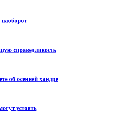
й наоборот
ысшую справедливость
те об осенней хандре
огут устоять