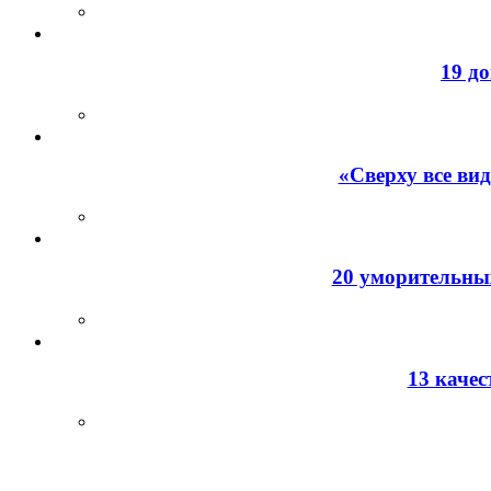
19 д
«Сверху все ви
20 уморительных
13 каче