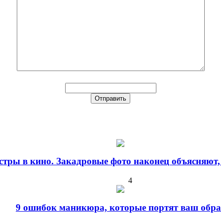
стры в кино. Закадровые фото наконец объясняют,
4
9 ошибок маникюра, которые портят ваш обра