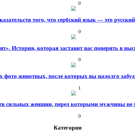
0
оказательств того, что сербский язык — это русски
0
дят». История, которая заставит вас поверить в в
0
 фото животных, после которых вы надолго забуде
1
ств сильных женщин, перед которыми мужчины не м
0
Категории