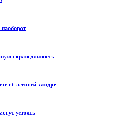
з
й наоборот
ысшую справедливость
те об осенней хандре
огут устоять