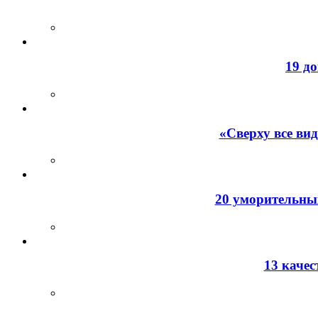
19 д
«Сверху все ви
20 уморительных
13 каче