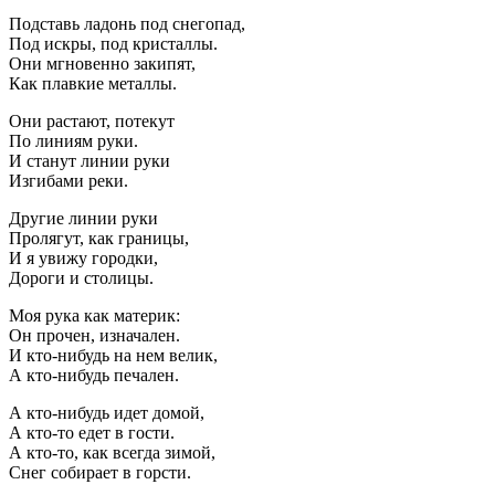
Подставь ладонь под снегопад,
Под искры, под кристаллы.
Они мгновенно закипят,
Как плавкие металлы.
Они растают, потекут
По линиям руки.
И станут линии руки
Изгибами реки.
Другие линии руки
Пролягут, как границы,
И я увижу городки,
Дороги и столицы.
Моя рука как материк:
Он прочен, изначален.
И кто-нибудь на нем велик,
А кто-нибудь печален.
А кто-нибудь идет домой,
А кто-то едет в гости.
А кто-то, как всегда зимой,
Снег собирает в горсти.