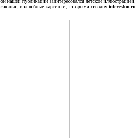
рой нашей публикации заинтересовался детской иллюстрацией,
трясающие, волшебные картинки, которыми сегодня
interestno.ru