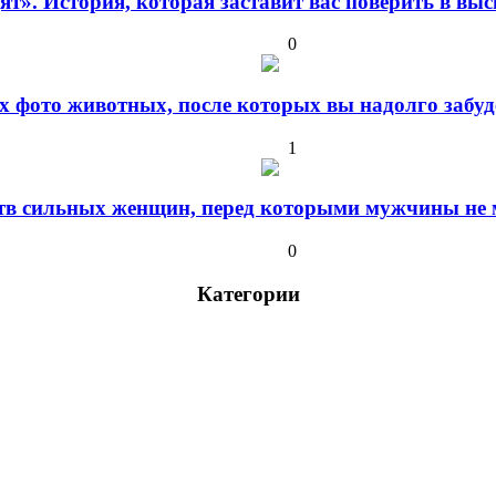
дят». История, которая заставит вас поверить в в
0
 фото животных, после которых вы надолго забуде
1
ств сильных женщин, перед которыми мужчины не м
0
Категории