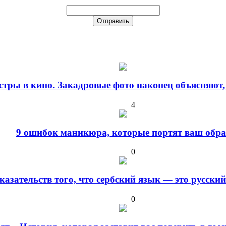
стры в кино. Закадровые фото наконец объясняют,
4
9 ошибок маникюра, которые портят ваш обра
0
оказательств того, что сербский язык — это русски
0