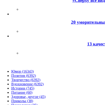
«Сверху все ви
20 уморительных
13 каче
Юмор (16343)
Позитив (6392)
Творчество (6392)
Вдохновение (6392)
Истории (745)
Питание (60)
Здоровье, другое (45)
Приколы (38)