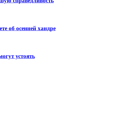
ысшую справедливость
те об осенней хандре
огут устоять