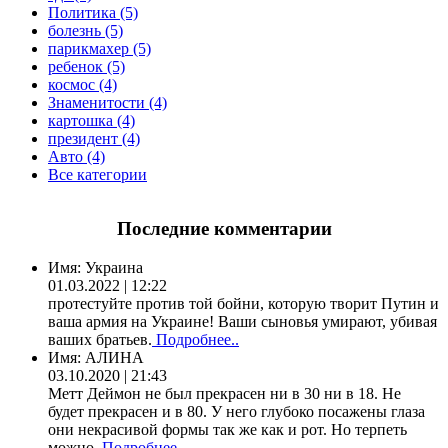
Политика (5)
болезнь (5)
парикмахер (5)
ребенок (5)
космос (4)
Знаменитости (4)
картошка (4)
президент (4)
Авто (4)
Все категории
Последние комментарии
Имя:
Украина
01.03.2022 | 12:22
протестуйте против той бойни, которую творит Путин и
ваша армия на Украине! Ваши сыновья умирают, убивая
ваших братьев.
Подробнее..
Имя:
АЛИНА
03.10.2020 | 21:43
Метт Деймон не был прекрасен ни в 30 ни в 18. Не
будет прекрасен и в 80. У него глубоко посажены глаза
они некрасивой формы так же как и рот. Но терпеть
можно.
Подробнее..