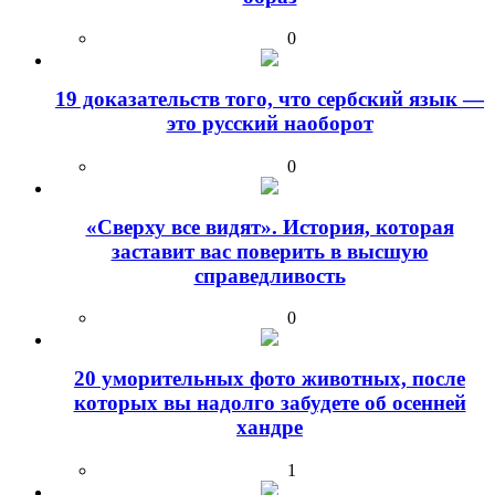
0
19 доказательств того, что сербский язык —
это русский наоборот
0
«Сверху все видят». История, которая
заставит вас поверить в высшую
справедливость
0
20 уморительных фото животных, после
которых вы надолго забудете об осенней
хандре
1