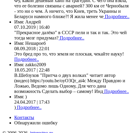
Фу, какой дешевый хайп на трагедии. С чего она взяла,
что ее болезни связаны с аварией? 300 км от Чернобыля
- это ни о чем. А ничего, что Киев, треть Украины и
Беларуси намного ближе?! Я жила менее че
Подробнее..
Имя:
Андрей
07.10.2019 | 16:40
"Прекрасное далёко" в СССР пели и так и так. Это чей
тогда мозг придумал?
Подробнее..
Имя:
Нешароеб
08.09.2018 | 22:01
Это бред про то, что земля не плоская, чекайте науку!
Подробнее..
Имя:
zakko2009
18.05.2017 | 22:48
В.Шебзухов "Притча о двух волках" читает автор
(видео) https://youtu.be/oyO3Qr_ai4c Между Правдою и
Ложью, Ведомо лишь Одному, Для чего дана
возможность Сделать выбор – самому! Инд
Подробнее..
Имя:
)
24.04.2017 | 17:43
)
Подробнее..
Контакты
Обнаружили ошибку
© 2006-2026,
interestno.ru