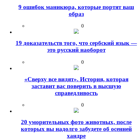
9 ошибок маникюра, которые портят ваш
образ
0
19 доказательств того, что сербский язык —
это русский наоборот
0
«Сверху все видят». История, которая
заставит вас поверить в высшую
справедливость
0
20 уморительных фото животных, после
которых вы надолго забудете об осенней
хандре