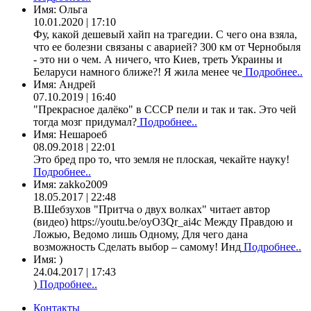
Имя:
Ольга
10.01.2020 | 17:10
Фу, какой дешевый хайп на трагедии. С чего она взяла,
что ее болезни связаны с аварией? 300 км от Чернобыля
- это ни о чем. А ничего, что Киев, треть Украины и
Беларуси намного ближе?! Я жила менее че
Подробнее..
Имя:
Андрей
07.10.2019 | 16:40
"Прекрасное далёко" в СССР пели и так и так. Это чей
тогда мозг придумал?
Подробнее..
Имя:
Нешароеб
08.09.2018 | 22:01
Это бред про то, что земля не плоская, чекайте науку!
Подробнее..
Имя:
zakko2009
18.05.2017 | 22:48
В.Шебзухов "Притча о двух волках" читает автор
(видео) https://youtu.be/oyO3Qr_ai4c Между Правдою и
Ложью, Ведомо лишь Одному, Для чего дана
возможность Сделать выбор – самому! Инд
Подробнее..
Имя:
)
24.04.2017 | 17:43
)
Подробнее..
Контакты