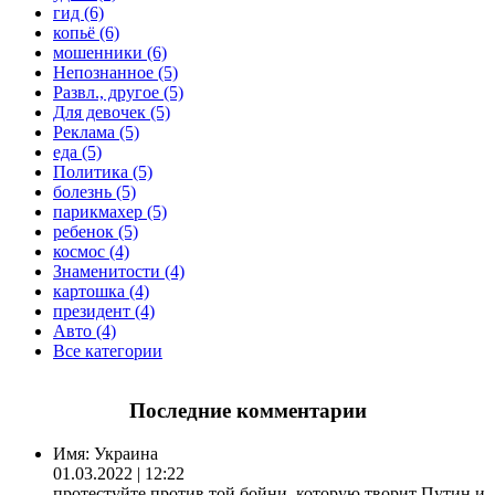
гид (6)
копьё (6)
мошенники (6)
Непознанное (5)
Развл., другое (5)
Для девочек (5)
Реклама (5)
еда (5)
Политика (5)
болезнь (5)
парикмахер (5)
ребенок (5)
космос (4)
Знаменитости (4)
картошка (4)
президент (4)
Авто (4)
Все категории
Последние комментарии
Имя:
Украина
01.03.2022 | 12:22
протестуйте против той бойни, которую творит Путин и