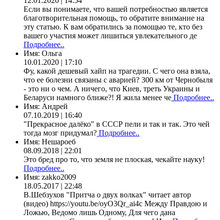
12.01.2020 | 14:54
Если вы понимаете, что вашей потребностью является
благотворительная помощь, то обратите внимание на
эту статью. К вам обратились за помощью те, кто без
вашего участия может лишиться увлекательного де
Подробнее..
Имя:
Ольга
10.01.2020 | 17:10
Фу, какой дешевый хайп на трагедии. С чего она взяла,
что ее болезни связаны с аварией? 300 км от Чернобыля
- это ни о чем. А ничего, что Киев, треть Украины и
Беларуси намного ближе?! Я жила менее че
Подробнее..
Имя:
Андрей
07.10.2019 | 16:40
"Прекрасное далёко" в СССР пели и так и так. Это чей
тогда мозг придумал?
Подробнее..
Имя:
Нешароеб
08.09.2018 | 22:01
Это бред про то, что земля не плоская, чекайте науку!
Подробнее..
Имя:
zakko2009
18.05.2017 | 22:48
В.Шебзухов "Притча о двух волках" читает автор
(видео) https://youtu.be/oyO3Qr_ai4c Между Правдою и
Ложью, Ведомо лишь Одному, Для чего дана