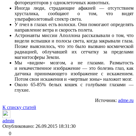
фоторецепторов у одноклеточных животных.
Иногда люди, страдающие афакией — отсутствием
хрусталика, сообщают о том, что видят
ультрафиолетовый спектр света.
У пчел в глазах есть волоски. Они помогают определять
направление ветра и скорость полета.
Астронавты миссии Аполлона рассказывали о том, что
видели вспышки и полосы света, когда закрывали глаза.
Позже выяснилось, что это было вызвано космической
радиацией, облучавшей их сетчатку за пределами
магнитосферы Земли.
Мы «видим» мозгом, а не глазами. Размытость
и некачественное изображение — это болезнь глаз, как
датчика принимающего изображение с искажением.
Потом свои искажения и «мертвые зоны» наложит мозг.
Около 65-85% белых кошек с голубыми глазами —
глухие.
Источник:
adme.ru
К списку статей
admin
Опубликовано: 26.09.2015 18:31:30
0