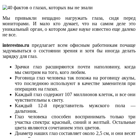
Мы привыкли нещадно нагружать глаза, сидя перед
мониторами. И мало кто думает, что на самом деле это
уникальный орган, о котором даже науке известно еще далеко
не все.
interestno.ru
предлагает всем офисным работникам почаще
задумываться о состоянии зрения и хотя бы иногда делать
зарядку для глаз.
Зрачки глаз расширяются почти наполовину, когда
мы смотрим на того, кого любим.
Роговица глаз человека так похожа на роговицу акулы,
что последнюю используют в качестве заменителя при
операциях на глазах.
Каждый глаз содержит 107 миллионов клеток, и все они
чувствительны к свету.
Каждый 12-й представитель мужского пола —
дальтоник.
Глаз человека способен воспринимать только три
участка спектра: красный, синий и желтый. Остальные
цвета являются сочетанием этих цветов.
Диаметр наших глаз составляет около 2,5 см, и они весят