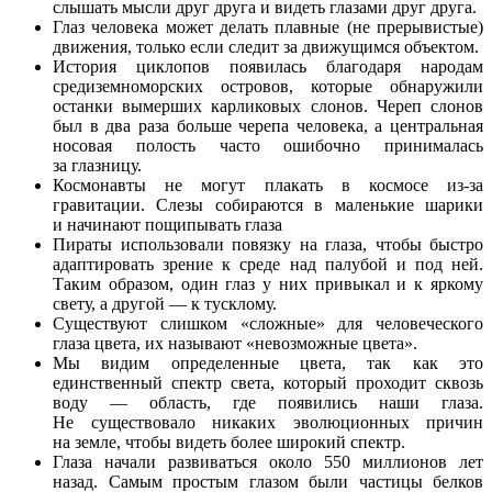
слышать мысли друг друга и видеть глазами друг друга.
Глаз человека может делать плавные (не прерывистые)
движения, только если следит за движущимся объектом.
История циклопов появилась благодаря народам
средиземноморских островов, которые обнаружили
останки вымерших карликовых слонов. Череп слонов
был в два раза больше черепа человека, а центральная
носовая полость часто ошибочно принималась
за глазницу.
Космонавты не могут плакать в космосе из-за
гравитации. Слезы собираются в маленькие шарики
и начинают пощипывать глаза
Пираты использовали повязку на глаза, чтобы быстро
адаптировать зрение к среде над палубой и под ней.
Таким образом, один глаз у них привыкал и к яркому
свету, а другой — к тусклому.
Существуют слишком «сложные» для человеческого
глаза цвета, их называют «невозможные цвета».
Мы видим определенные цвета, так как это
единственный спектр света, который проходит сквозь
воду — область, где появились наши глаза.
Не существовало никаких эволюционных причин
на земле, чтобы видеть более широкий спектр.
Глаза начали развиваться около 550 миллионов лет
назад. Самым простым глазом были частицы белков