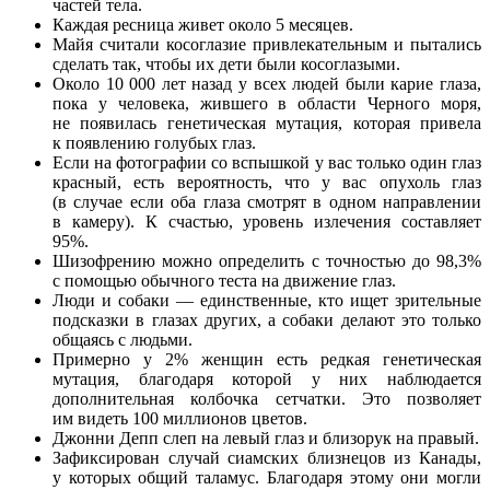
частей тела.
Каждая ресница живет около 5 месяцев.
Майя считали косоглазие привлекательным и пытались
сделать так, чтобы их дети были косоглазыми.
Около 10 000 лет назад у всех людей были карие глаза,
пока у человека, жившего в области Черного моря,
не появилась генетическая мутация, которая привела
к появлению голубых глаз.
Если на фотографии со вспышкой у вас только один глаз
красный, есть вероятность, что у вас опухоль глаз
(в случае если оба глаза смотрят в одном направлении
в камеру). К счастью, уровень излечения составляет
95%.
Шизофрению можно определить с точностью до 98,3%
с помощью обычного теста на движение глаз.
Люди и собаки — единственные, кто ищет зрительные
подсказки в глазах других, а собаки делают это только
общаясь с людьми.
Примерно у 2% женщин есть редкая генетическая
мутация, благодаря которой у них наблюдается
дополнительная колбочка сетчатки. Это позволяет
им видеть 100 миллионов цветов.
Джонни Депп слеп на левый глаз и близорук на правый.
Зафиксирован случай сиамских близнецов из Канады,
у которых общий таламус. Благодаря этому они могли