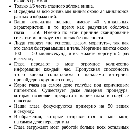
около 8 граммов.
Только 1/6 часть глазного яблока видна.
В среднем за всю жизнь мы видим около 24 миллионов
разных изображений.
Ваши отпечатки пальцев имеют 40 уникальных
характеристик, в то время как радужная оболочка
глаза — 256. Именно по этой причине сканирование
сетчатки используется в целях безопасности.
Люди говорят «не успеешь глазом моргнуть», так как
это самая быстрая мышца в теле. Моргание длится около
100 — 150 миллисекунд, и вы можете моргнуть 5 раз
в секунду.
Глаза передают в мозг огромное количество
информации каждый час. Пропускная способность
этого канала сопоставима с каналами интернет-
провайдеров крупного города.
Карие глаза на самом деле голубые под коричневым
пигментом. Существует даже лазерная процедура,
которая позволяет превратить карие глаза в голубые
навсегда.
Наши глаза фокусируются примерно на 50 вещах
в секунду.
Изображения, которые отправляются в наш мозг,
на самом деле перевернуты.
Глаза загружают мозг работой больше всех остальных