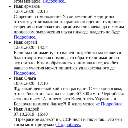
этом монархе.
Подробнее..
Имя:
ермаков
12.01.2020 | 20:15
Старение и омоложение У современной медицины
отсутствует возможность правильно оценивать процесс
старения и омоложения организма человека, да и самим
процессом омоложения наука никогда владеть не буде
Подробнее..
Имя:
сергей
12.01.2020 | 14:54
Если вы понимаете, что вашей потребностью является
благотворительная помощь, то обратите внимание на
эту статью. К вам обратились за помощью те, кто без
вашего участия может лишиться увлекательного де
Подробнее..
Имя:
Ольга
10.01.2020 | 17:10
Фу, какой дешевый хайп на трагедии. С чего она взяла,
что ее болезни связаны с аварией? 300 км от Чернобыля
- это ни о чем. А ничего, что Киев, треть Украины и
Беларуси намного ближе?! Я жила менее че
Подробнее..
Имя:
Андрей
07.10.2019 | 16:40
"Прекрасное далёко" в СССР пели и так и так. Это чей
тогда мозг придумал?
Подробнее..