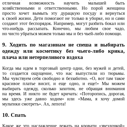
отличная возможность научить малышей быть
хозяйственными и ответственными. Но порой женщина
просто хочет вымыть эту дурацкую посуду и вернуться
к своей жизни. Дети помогают не только в уборке, но и сами
создают этот беспорядок. Например, могут разбить бокал или
что-нибудь рассыпать. Конечно, мы любим свое чадо,
но чисто убраться можем только мы и без чьей-либо помощи.
9. Ходить по магазинам не спеша и выбирать
одежду или косметику без чьего-либо крика,
плача или нетерпеливого вздоха
Когда мы идем в торговый центр одни, без мужей и детей,
то создается ощущение, что нас выпустили из тюрьмы.
Мы чувствуем себя свободно и беззаботно. «О, вот там такое
красивое платье висит, и еще одно, и еще!» Мы можем
выбирать одежду, сколько захотим, не обращая внимания
на время. И никто не будет кричать: «Поторопись, дорогая,
мы здесь уже давно ходим» или «Мама, я хочу домой
мультики смотреть». Ах, лепота!
10. Спать
Какое же это наслаждение лежать на кровати «звездочкой»