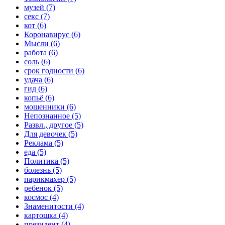
музей (7)
секс (7)
кот (6)
Коронавирус (6)
Мысли (6)
работа (6)
соль (6)
срок годности (6)
удача (6)
гид (6)
копьё (6)
мошенники (6)
Непознанное (5)
Развл., другое (5)
Для девочек (5)
Реклама (5)
еда (5)
Политика (5)
болезнь (5)
парикмахер (5)
ребенок (5)
космос (4)
Знаменитости (4)
картошка (4)
президент (4)