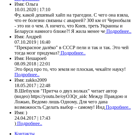
Имя:
Ольга
10.01.2020 | 17:10
Фу, какой дешевый хайп на трагедии. С чего она взяла,
что ее болезни связаны с аварией? 300 км от Чернобыля
- это ни о чем. А ничего, что Киев, треть Украины и
Беларуси намного ближе?! Я жила менее че
Подробнее..
Имя:
Андрей
07.10.2019 | 16:40
"Прекрасное далёко" в СССР пели и так и так. Это чей
тогда мозг придумал?
Подробнее..
Имя:
Нешароеб
08.09.2018 | 22:01
Это бред про то, что земля не плоская, чекайте науку!
Подробнее..
Имя:
zakko2009
18.05.2017 | 22:48
В.Шебзухов "Притча о двух волках" читает автор
(видео) https://youtu.be/oyO3Qr_ai4c Между Правдою и
Ложью, Ведомо лишь Одному, Для чего дана
возможность Сделать выбор – самому! Инд
Подробнее..
Имя:
)
24.04.2017 | 17:43
)
Подробнее..
Контакты