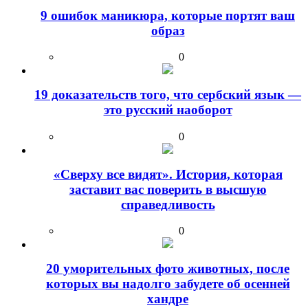
9 ошибок маникюра, которые портят ваш
образ
0
19 доказательств того, что сербский язык —
это русский наоборот
0
«Сверху все видят». История, которая
заставит вас поверить в высшую
справедливость
0
20 уморительных фото животных, после
которых вы надолго забудете об осенней
хандре