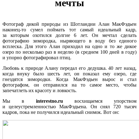
мечты
Фотограф дикой природы из Шотландии Алан МакФэдьен
наконец-то сумел поймать тот самый идеальный кадр,
за которым охотился долгие 6 лет. Он мечтал сделать
фотографию зимородка, ныряющего в воду без единого
всплеска. Для этого Алан приходил на одно и то же дикое
озеро по несколько раз в неделю (в среднем 100 дней в году)
и упорно фотографировал птиц.
Любовь к природе Алану передал его дедушка. 40 лет назад,
когда внуку было шесть лет, он показал ему озеро, где
гнездятся зимородки. Когда МакФэдьен вырос и стал
фотографом, он отправился на то самое место, чтобы
запечатлеть их красоту и ловкость.
Мы в
interestno.ru
восхищаемся упорством
и целеустремленностью МакФэдьена. Он снял 720 тысяч
кадров, пока не получился идеальный снимок. Вот он: