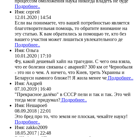
процессом омоложения наука никогда владеть не буде
Подробнее..
Имя:
сергей
12.01.2020 | 14:54
Если вы понимаете, что вашей потребностью является
благотворительная помощь, то обратите внимание на
эту статью. К вам обратились за помощью те, кто без
вашего участия может лишиться увлекательного де
Подробнее..
Имя:
Ольга
10.01.2020 | 17:10
Фу, какой дешевый хайп на трагедии. С чего она взяла,
что ее болезни связаны с аварией? 300 км от Чернобыля
- это ни о чем. А ничего, что Киев, треть Украины и
Беларуси намного ближе?! Я жила менее че
Подробнее..
Имя:
Андрей
07.10.2019 | 16:40
"Прекрасное далёко" в СССР пели и так и так. Это чей
тогда мозг придумал?
Подробнее..
Имя:
Нешароеб
08.09.2018 | 22:01
Это бред про то, что земля не плоская, чекайте науку!
Подробнее..
Имя:
zakko2009
18.05.2017 | 22:48