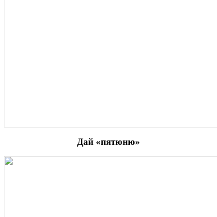
Дай «пятюню»